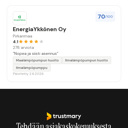
70
/100
EnergiaYkkönen Oy
Pirkanmaa
4.1
278 arviota
“Nopea ja siisti asennus”
Maalämpöpumpun huolto
Ilmalämpöpumpun huolto
Ilmalämpöpumppu
Päivitetty 2.6.2026
Tehdään asiakaskokemuksesta