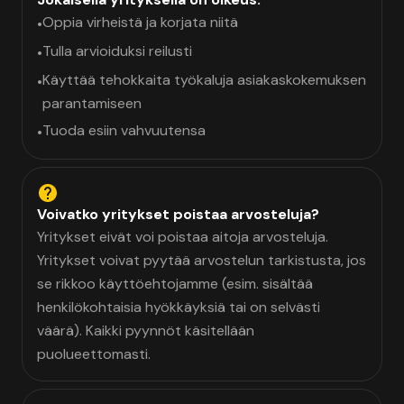
Oppia virheistä ja korjata niitä
•
Tulla arvioiduksi reilusti
•
Käyttää tehokkaita työkaluja asiakaskokemuksen
•
parantamiseen
Tuoda esiin vahvuutensa
•
Voivatko yritykset poistaa arvosteluja?
Yritykset eivät voi poistaa aitoja arvosteluja.
Yritykset voivat pyytää arvostelun tarkistusta, jos
se rikkoo käyttöehtojamme (esim. sisältää
henkilökohtaisia hyökkäyksiä tai on selvästi
väärä). Kaikki pyynnöt käsitellään
puolueettomasti.