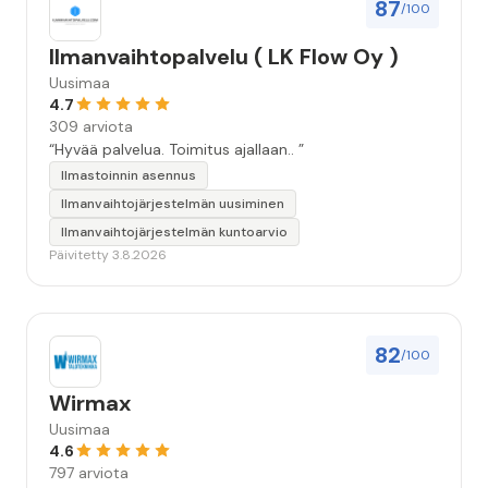
87
/100
Ilmanvaihtopalvelu ( LK Flow Oy )
Uusimaa
4.7
309 arviota
“Hyvää palvelua. Toimitus ajallaan.. ”
Ilmastoinnin asennus
Ilmanvaihtojärjestelmän uusiminen
Ilmanvaihtojärjestelmän kuntoarvio
Päivitetty 3.8.2026
82
/100
Wirmax
Uusimaa
4.6
797 arviota