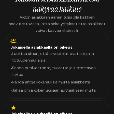
näkyvää kaikille
Aidon asiakkaan äänen tulisi olla kaikkien
saavutettavissa, jotta sekä yritykset että asiakkaat
voivat kasvaa yhdessä.
Jokaisella asiakkaalla on oikeus:
Luottaa siihen, että arvostelut ovat aitoja ja
•
totuudenmukaisia
Saada puolueetonta, tuoretta ja luotettavaa
•
tietoa
Nähdä aitoja kokemuksia muilta asiakkailta
•
Jakaa omia kokemuksiaan auttaakseen muita
•
Jokaisella yrityksellä on oikeus: