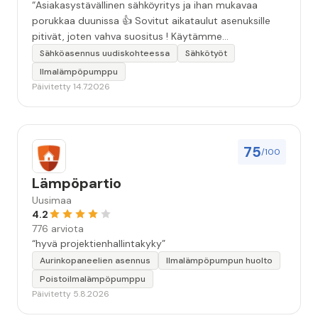
“Asiakasystävällinen sähköyritys ja ihan mukavaa
porukkaa duunissa 👍 Sovitut aikataulut asenuksille
pitivät, joten vahva suositus ! Käytämme
seuraavallakin kerralla!”
Sähköasennus uudiskohteessa
Sähkötyöt
Ilmalämpöpumppu
Päivitetty 14.7.2026
75
/100
Lämpöpartio
Uusimaa
4.2
776 arviota
“hyvä projektienhallintakyky”
Aurinkopaneelien asennus
Ilmalämpöpumpun huolto
Poistoilmalämpöpumppu
Päivitetty 5.8.2026