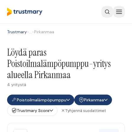
Trustmary
>
…
>
Pirkanmaa
Löydä paras
Poistoilmalämpöpumppu-yritys
alueella Pirkanmaa
4 yritystä
Poistoilmalämpöpumppu
Pirkanmaa
Trustmary Score
Tyhjennä suodattimet