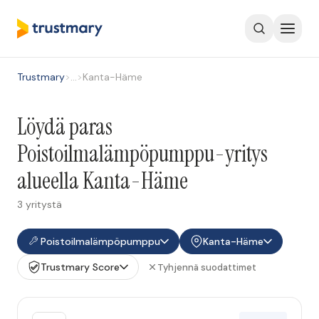
Trustmary
>
…
>
Kanta-Häme
Löydä paras
Poistoilmalämpöpumppu-yritys
alueella Kanta-Häme
3 yritystä
Poistoilmalämpöpumppu
Kanta-Häme
Trustmary Score
Tyhjennä suodattimet