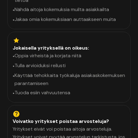
tietoa
Nähdä aitoja kokemuksia muilta asiakkailta
•
Jakaa omia kokemuksiaan auttaakseen muita
•
Jokaisella yrityksellä on oikeus:
Oppia virheistä ja korjata niitä
•
Tulla arvioiduksi reilusti
•
Käyttää tehokkaita työkaluja asiakaskokemuksen
•
parantamiseen
Tuoda esiin vahvuutensa
•
Voivatko yritykset poistaa arvosteluja?
Yritykset eivät voi poistaa aitoja arvosteluja.
Yritykset voivat pyytää arvostelun tarkistusta, jos