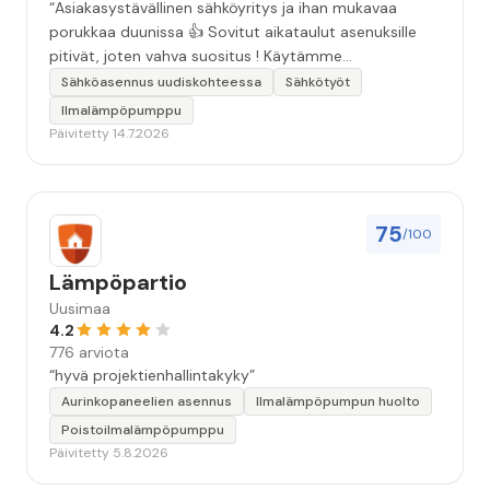
“Asiakasystävällinen sähköyritys ja ihan mukavaa
porukkaa duunissa 👍 Sovitut aikataulut asenuksille
pitivät, joten vahva suositus ! Käytämme
seuraavallakin kerralla!”
Sähköasennus uudiskohteessa
Sähkötyöt
Ilmalämpöpumppu
Päivitetty 14.7.2026
75
/100
Lämpöpartio
Uusimaa
4.2
776 arviota
“hyvä projektienhallintakyky”
Aurinkopaneelien asennus
Ilmalämpöpumpun huolto
Poistoilmalämpöpumppu
Päivitetty 5.8.2026