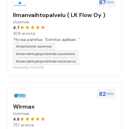
87
/100
Ilmanvaihtopalvelu ( LK Flow Oy )
Uusimaa
4.7
309 arviota
“Hyvää palvelua. Toimitus ajallaan.. ”
Ilmastoinnin asennus
Ilmanvaihtojärjestelmän uusiminen
Ilmanvaihtojärjestelmän kuntoarvio
Päivitetty 3.8.2026
82
/100
Wirmax
Uusimaa
4.6
797 arviota