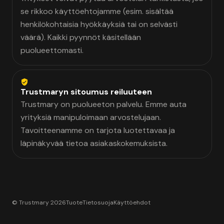
se rikkoo käyttöehtojamme (esim. sisältää
henkilökohtaisia hyökkäyksiä tai on selvästi
väärä). Kaikki pyynnöt käsitellään
puolueettomasti.
Trustmaryn sitoumus reiluuteen
Trustmary on puolueeton palvelu. Emme auta
yrityksiä manipuloimaan arvostelujaan.
Tavoitteenamme on tarjota luotettavaa ja
läpinäkyvää tietoa asiakaskokemuksista.
© Trustmary 2026
Tuote
Tietosuoja
Käyttöehdot