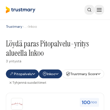
Trustmary
>
…
>
Inkoo
Löydä paras Pitopalvelu-yritys
alueella Inkoo
3 yritystä
Pitopalvelu
Inkoo
Trustmary Score
Tyhjennä suodattimet
100
/100