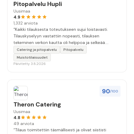
Pitopalvelu Hupli
Uusimaa
4.9
1,332 arviota
“Kaikki tilauksesta toteutukseen sujui loistavasti.
Tilauskyselyyn vastattiin nopeasti, tilauksen
tekeminen verkon kautta oli helppoa ja selkeää.
Kävimme tilauksen vielä kahteen kertaan puhelimessa
Catering ja pitopalvelu
Pitopalvelu
läpi, että kaikki seikat oltiin varmasti huomioitu.
Muistotilaisuudet
Tilaisuudessa tarjoilija oli todella ammatti-ihminen.
Päivitetty 3.8.2026
Ruoka oli hyvää, maukasta ja kaikkea riitti hyvin.
Kokonaisuudessaan 10+. Iso kiitos koko Huplin
porukalle!”
90
/100
Theron Catering
Uusimaa
4.8
49 arviota
“Tilaus toimitettiin täsmällisesti ja olivat siististi