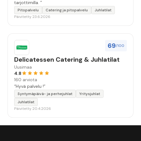
tarjottimilla. ”
Pitopalvelu
Catering ja pitopalvelu
Juhlatilat
Päivitetty 23.6.2026
69
/100
Delicatessen Catering & Juhlatilat
Uusimaa
4.8
160 arviota
“Hyvä palvelu !”
Syntymäpäivä- ja perhejuhlat
Yritysjuhlat
Juhlatilat
Päivitetty 20.4.2026