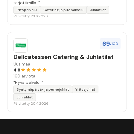
tarjottimilla. ”
Pitopalvelu
Catering ja pitopalvelu
Juhlatilat
Päivitetty 23.6.2026
69
/100
Delicatessen Catering & Juhlatilat
Uusimaa
4.8
160 arviota
“Hyvä palvelu !”
Syntymäpäivä- ja perhejuhlat
Yritysjuhlat
Juhlatilat
Päivitetty 20.4.2026