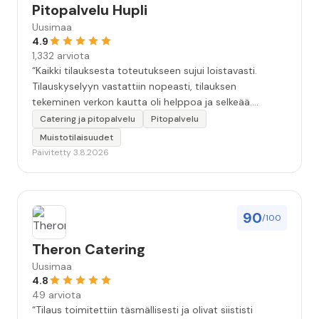
Pitopalvelu Hupli
Uusimaa
4.9
1,332 arviota
“Kaikki tilauksesta toteutukseen sujui loistavasti.
Tilauskyselyyn vastattiin nopeasti, tilauksen
tekeminen verkon kautta oli helppoa ja selkeää.
Kävimme tilauksen vielä kahteen kertaan puhelimessa
Catering ja pitopalvelu
Pitopalvelu
läpi, että kaikki seikat oltiin varmasti huomioitu.
Muistotilaisuudet
Tilaisuudessa tarjoilija oli todella ammatti-ihminen.
Päivitetty 3.8.2026
Ruoka oli hyvää, maukasta ja kaikkea riitti hyvin.
Kokonaisuudessaan 10+. Iso kiitos koko Huplin
porukalle!”
90
/100
Theron Catering
Uusimaa
4.8
49 arviota
“Tilaus toimitettiin täsmällisesti ja olivat siististi