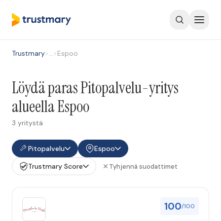
Trustmary
>
…
>
Espoo
Löydä paras Pitopalvelu-yritys
alueella Espoo
3 yritystä
Pitopalvelu
Espoo
Trustmary Score
Tyhjennä suodattimet
100
/100