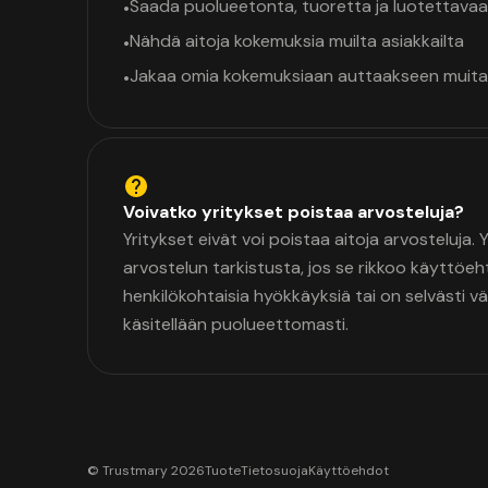
Saada puolueetonta, tuoretta ja luotettavaa
•
Nähdä aitoja kokemuksia muilta asiakkailta
•
Jakaa omia kokemuksiaan auttaakseen muita
•
Voivatko yritykset poistaa arvosteluja?
Yritykset eivät voi poistaa aitoja arvosteluja.
arvostelun tarkistusta, jos se rikkoo käyttöeh
henkilökohtaisia hyökkäyksiä tai on selvästi v
käsitellään puolueettomasti.
© Trustmary 2026
Tuote
Tietosuoja
Käyttöehdot