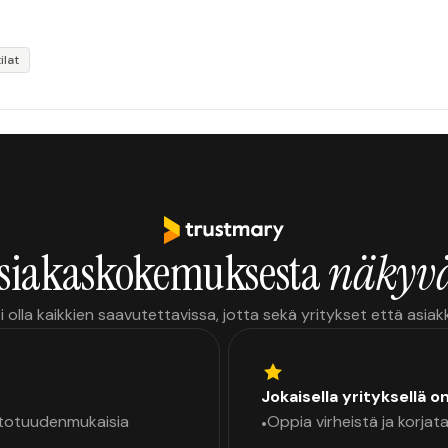
ilat
siakaskokemuksesta
näkyvä
i olla kaikkien saavutettavissa, jotta sekä yritykset että asia
Jokaisella yrityksellä o
a totuudenmukaisia
Oppia virheistä ja korjata
•