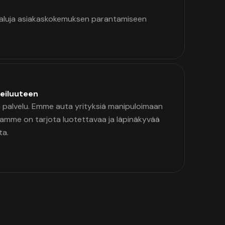
kaluja asiakaskokemuksen parantamiseen
eiluuteen
palvelu. Emme auta yrityksiä manipuloimaan
namme on tarjota luotettavaa ja läpinäkyvää
ta.