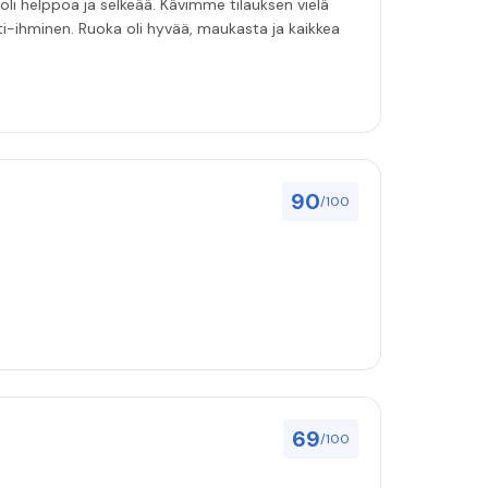
 oli helppoa ja selkeää. Kävimme tilauksen vielä
tti-ihminen. Ruoka oli hyvää, maukasta ja kaikkea
90
/100
69
/100