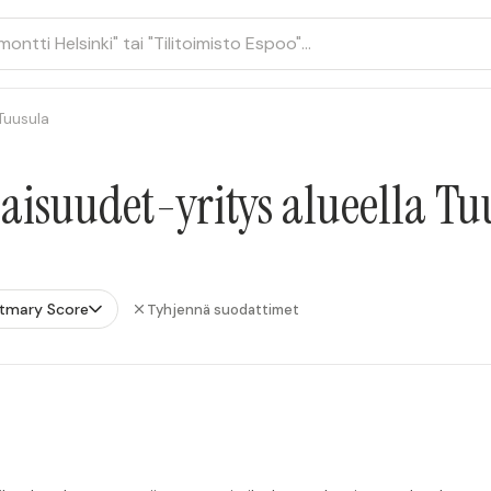
Tuusula
aisuudet-yritys alueella Tu
tmary Score
Tyhjennä suodattimet