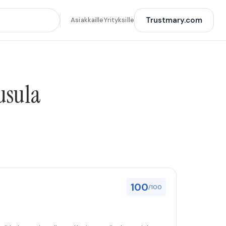
Trustmary.com
Asiakkaille
Yrityksille
usula
100
/100