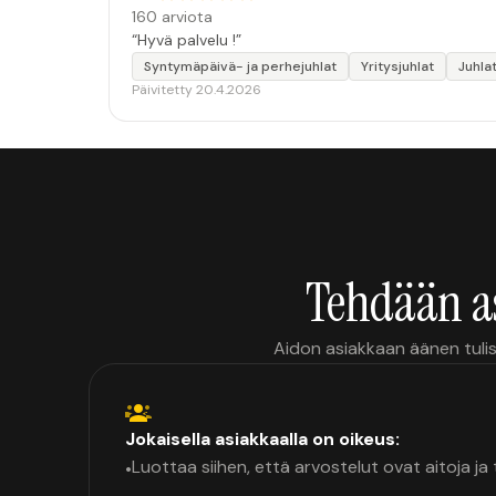
160 arviota
“Hyvä palvelu !”
Syntymäpäivä- ja perhejuhlat
Yritysjuhlat
Juhlat
Päivitetty 20.4.2026
Tehdään a
Aidon asiakkaan äänen tulis
Jokaisella asiakkaalla on oikeus:
Luottaa siihen, että arvostelut ovat aitoja j
•