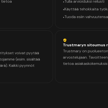
 tietoa
Tulla arvioiduksi reilusti
•
Käyttää tehokkaita työ
•
Tuoda esiin vahvuutensa
•
Trustmaryn sitoumus r
Trustmary on puolueeton 
 Yritykset voivat pyytää
arvostelujaan. Tavoittee
tojamme (esim. sisältää
tietoa asiakaskokemuksis
äärä). Kaikki pyynnöt