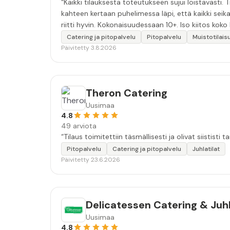
“Kaikki tilauksesta toteutukseen sujui loistavasti.
kahteen kertaan puhelimessa läpi, että kaikki seika
riitti hyvin. Kokonaisuudessaan 10+. Iso kiitos koko 
Catering ja pitopalvelu
Pitopalvelu
Muistotilais
Päivitetty 3.8.2026
Theron Catering
Uusimaa
4.8
49 arviota
“Tilaus toimitettiin täsmällisesti ja olivat siististi tar
Pitopalvelu
Catering ja pitopalvelu
Juhlatilat
Päivitetty 23.6.2026
Delicatessen Catering & Juhl
Uusimaa
4.8