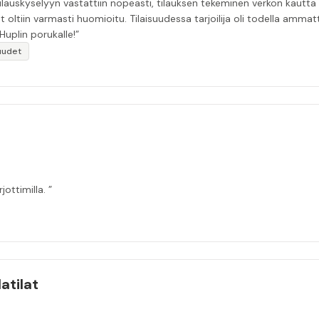
 Tilauskyselyyn vastattiin nopeasti, tilauksen tekeminen verkon kautta
t oltiin varmasti huomioitu. Tilaisuudessa tarjoilija oli todella amma
Huplin porukalle!”
uudet
jottimilla. ”
atilat