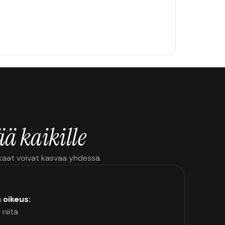
ä kaikille
kkaat voivat kasvaa yhdessä.
n oikeus:
 niitä