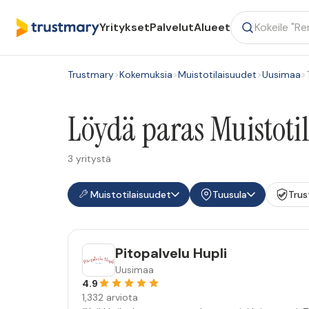
Yritykset
Palvelut
Alueet
Trustmary
>
Kokemuksia
>
Muistotilaisuudet
>
Uusimaa
>
Löydä paras Muistotil
3 yritystä
Muistotilaisuudet
Tuusula
Trus
Pitopalvelu Hupli
Uusimaa
4.9
1,332 arviota