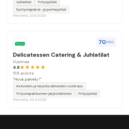
Juhlatilat
Yritysjuhlat
Syntymäpäivä- ja perhejuhlat
Päivitetty 23.6.2026
70
/100
Delicatessen Catering & Juhlatilat
Uusimaa
4.8
159 arviota
“Hyvä palvelu !”
Astioiden ja tarjoiluvälineiden vuokraus
Yritystapahtumien järjestäminen
Yritysjuhlat
Päivitetty 20.4.2026