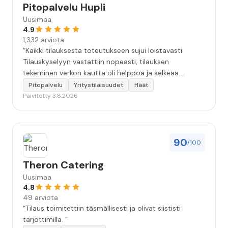
Pitopalvelu Hupli
Uusimaa
4.9
1,332 arviota
“Kaikki tilauksesta toteutukseen sujui loistavasti.
Tilauskyselyyn vastattiin nopeasti, tilauksen
tekeminen verkon kautta oli helppoa ja selkeää.
Kävimme tilauksen vielä kahteen kertaan puhelimessa
Pitopalvelu
Yritystilaisuudet
Häät
läpi, että kaikki seikat oltiin varmasti huomioitu.
Päivitetty 3.8.2026
Tilaisuudessa tarjoilija oli todella ammatti-ihminen.
Ruoka oli hyvää, maukasta ja kaikkea riitti hyvin.
Kokonaisuudessaan 10+. Iso kiitos koko Huplin
porukalle!”
90
/100
Theron Catering
Uusimaa
4.8
49 arviota
“Tilaus toimitettiin täsmällisesti ja olivat siististi
tarjottimilla. ”