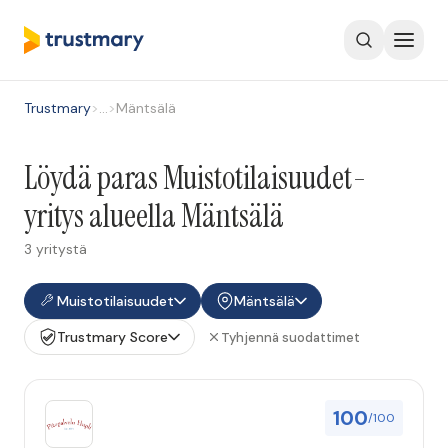
Trustmary
>
…
>
Mäntsälä
Löydä paras Muistotilaisuudet-
yritys alueella Mäntsälä
3 yritystä
Muistotilaisuudet
Mäntsälä
Trustmary Score
Tyhjennä suodattimet
100
/100