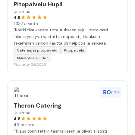
Pitopalvelu Hupli
Uusimaa
4.9
1,332 arviota
“Kaikki tilauksesta toteutukseen sujui loistavasti.
Tilauskyselyyn vastattiin nopeasti, tilauksen
tekeminen verkon kautta oli helppoa ja selkeää.
Kävimme tilauksen vielä kahteen kertaan puhelimessa
Catering ja pitopalvelu
Pitopalvelu
läpi, että kaikki seikat oltiin varmasti huomioitu.
Muistotilaisuudet
Tilaisuudessa tarjoilija oli todella ammatti-ihminen.
Päivitetty 3.8.2026
Ruoka oli hyvää, maukasta ja kaikkea riitti hyvin.
Kokonaisuudessaan 10+. Iso kiitos koko Huplin
porukalle!”
90
/100
Theron Catering
Uusimaa
4.8
49 arviota
“Tilaus toimitettiin täsmällisesti ja olivat siististi