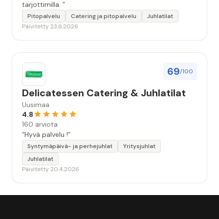
tarjottimilla. ”
Pitopalvelu
Catering ja pitopalvelu
Juhlatilat
Päivitetty 23.6.2026
69
/100
Delicatessen Catering & Juhlatilat
Uusimaa
4.8
160 arviota
“Hyvä palvelu !”
Syntymäpäivä- ja perhejuhlat
Yritysjuhlat
Juhlatilat
Päivitetty 20.4.2026