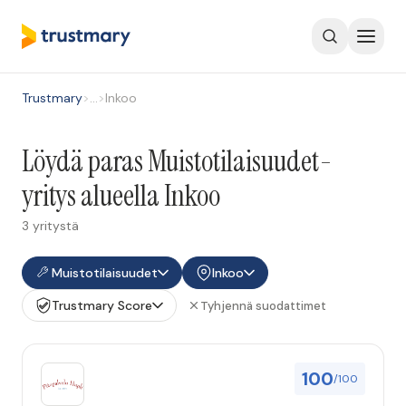
Trustmary
>
…
>
Inkoo
Löydä paras Muistotilaisuudet-
yritys alueella Inkoo
3 yritystä
Muistotilaisuudet
Inkoo
Trustmary Score
Tyhjennä suodattimet
100
/100