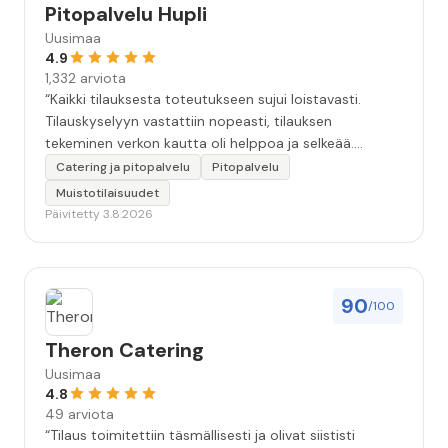
Pitopalvelu Hupli
Uusimaa
4.9
1,332 arviota
“Kaikki tilauksesta toteutukseen sujui loistavasti.
Tilauskyselyyn vastattiin nopeasti, tilauksen
tekeminen verkon kautta oli helppoa ja selkeää.
Kävimme tilauksen vielä kahteen kertaan puhelimessa
Catering ja pitopalvelu
Pitopalvelu
läpi, että kaikki seikat oltiin varmasti huomioitu.
Muistotilaisuudet
Tilaisuudessa tarjoilija oli todella ammatti-ihminen.
Päivitetty 3.8.2026
Ruoka oli hyvää, maukasta ja kaikkea riitti hyvin.
Kokonaisuudessaan 10+. Iso kiitos koko Huplin
porukalle!”
90
/100
Theron Catering
Uusimaa
4.8
49 arviota
“Tilaus toimitettiin täsmällisesti ja olivat siististi