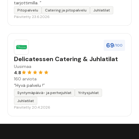
tarjottimilla. ”
Pitopalvelu
Catering ja pitopalvelu
Juhlatilat
Päivitetty 23.6.2026
69
/100
Delicatessen Catering & Juhlatilat
Uusimaa
4.8
160 arviota
“Hyvä palvelu !”
Syntymäpäivä- ja perhejuhlat
Yritysjuhlat
Juhlatilat
Päivitetty 20.4.2026