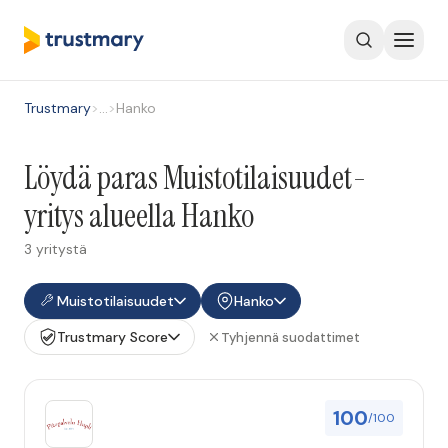
Trustmary
>
…
>
Hanko
Löydä paras Muistotilaisuudet-
yritys alueella Hanko
3 yritystä
Muistotilaisuudet
Hanko
Trustmary Score
Tyhjennä suodattimet
100
/100