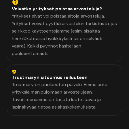
Voivatko yritykset poistaa arvosteluja?
Yritykset eivät voi poistaa aitoja arvosteluja.
Yritykset voivat pyytää arvostelun tarkistusta, jos
se rikkoo käyttöehtojamme (esim. sisältää
henkilökohtaisia hyökkäyksiä tai on selvästi
väärä). Kaikki pyynnöt käsitellään
puolueettomasti.
Trustmaryn sitoumus reiluuteen
Trustmary on puolueeton palvelu. Emme auta
yrityksiä manipuloimaan arvostelujaan.
Tavoitteenamme on tarjota luotettavaa ja
läpinäkyvää tietoa asiakaskokemuksista.