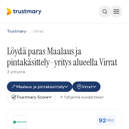
Trustmary
>
…
>
Virrat
Löydä paras Maalaus ja
pintakäsittely-yritys alueella Virrat
3 yritystä
Maalaus ja pintakäsittely
Virrat
Trustmary Score
Tyhjennä suodattimet
92
/100