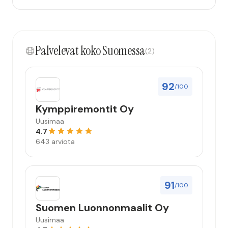
Palvelevat koko Suomessa
(2)
92
/100
Kymppiremontit Oy
Uusimaa
4.7
643 arviota
91
/100
Suomen Luonnonmaalit Oy
Uusimaa