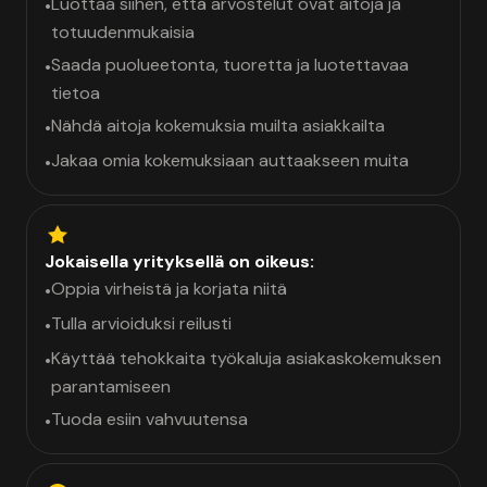
Luottaa siihen, että arvostelut ovat aitoja ja
•
totuudenmukaisia
Saada puolueetonta, tuoretta ja luotettavaa
•
tietoa
Nähdä aitoja kokemuksia muilta asiakkailta
•
Jakaa omia kokemuksiaan auttaakseen muita
•
Jokaisella yrityksellä on oikeus:
Oppia virheistä ja korjata niitä
•
Tulla arvioiduksi reilusti
•
Käyttää tehokkaita työkaluja asiakaskokemuksen
•
parantamiseen
Tuoda esiin vahvuutensa
•