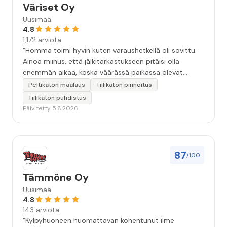
Väriset Oy
Uusimaa
4.8
1,172 arviota
“Homma toimi hyvin kuten varaushetkellä oli sovittu.
Ainoa miinus, että jälkitarkastukseen pitäisi olla
enemmän aikaa, koska väärässä paikassa olevat
maalitipat löytyy myöhemmin ”
Peltikaton maalaus
Tiilikaton pinnoitus
Tiilikaton puhdistus
Päivitetty 5.8.2026
87
/100
Tämmöne Oy
Uusimaa
4.8
143 arviota
“Kylpyhuoneen huomattavan kohentunut ilme