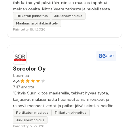
ilahduttaa yhä päivittäin, niin iso muutos tapahtui
meidän osalta. Kiitos Veera tarkasta ja huolellisesta
työstä, sekä ystävällisestä palvelusta!”
Tiilikaton pinnoitus
Julkisivumaalaus
Maalaus ja pintakäsittely
Päivitetty 18.4.2026
86
/100
Sorcolor Oy
Uusimaa
4.4
7,117 arviota
“Erityis Suuri kiitos maalareille, tekivät hyvää työtä,
korjasivat mukisematta huomauttamani roiskeet ja
rajanyli menneet vedot ja paikat jäivät siistiksi heidän
lähtönsä jälkeen.”
Peltikaton maalaus
Tiilikaton pinnoitus
Julkisivumaalaus
Päivitetty 5.8.2026