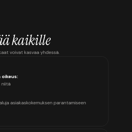
ä kaikille
kkaat voivat kasvaa yhdessä.
n oikeus:
 niitä
kaluja asiakaskokemuksen parantamiseen