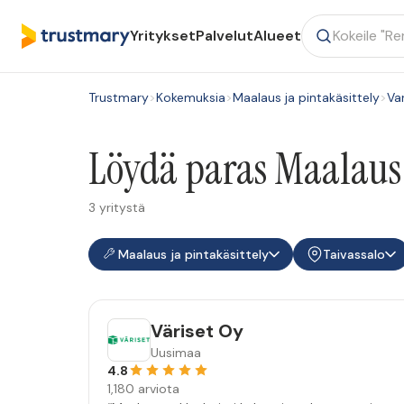
Yritykset
Palvelut
Alueet
Trustmary
>
Kokemuksia
>
Maalaus ja pintakäsittely
>
Va
Löydä paras Maalaus j
3 yritystä
Maalaus ja pintakäsittely
Taivassalo
Väriset Oy
Uusimaa
4.8
1,180 arviota