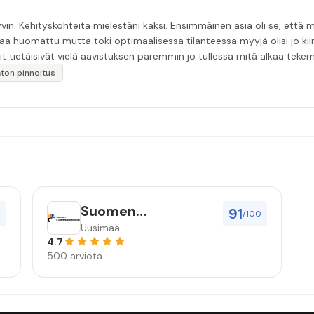
in. Kehityskohteita mielestäni kaksi. Ensimmäinen asia oli se, että m
aa huomattu mutta toki optimaalisessa tilanteessa myyjä olisi jo ki
it tietäisivät vielä aavistuksen paremmin jo tullessa mitä alkaa tek
äytän”
katon pinnoitus
Suomen
91
0
/100
Luonnonmaalit Oy
Uusimaa
4.7
500 arviota