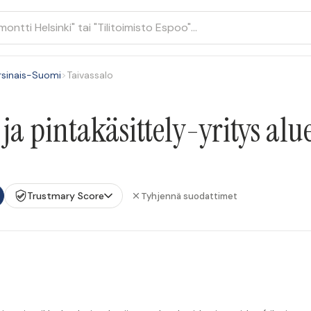
rsinais-Suomi
>
Taivassalo
a pintakäsittely-yritys alue
Trustmary Score
Tyhjennä suodattimet