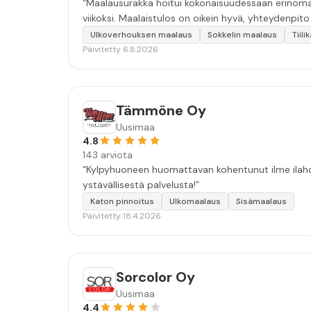
“Maalausurakka hoitui kokonaisuudessaan erinomais
viikoksi. Maalaistulos on oikein hyvä, yhteydenpito er
Ulkoverhouksen maalaus
Sokkelin maalaus
Tiil
Päivitetty 6.8.2026
Tämmöne Oy
Uusimaa
4.8
143 arviota
“Kylpyhuoneen huomattavan kohentunut ilme ilahdut
ystävällisestä palvelusta!”
Katon pinnoitus
Ulkomaalaus
Sisämaalaus
Päivitetty 18.4.2026
Sorcolor Oy
Uusimaa
4.4