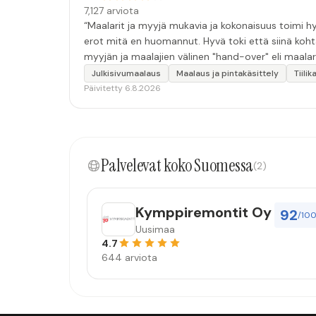
7,127 arviota
“Maalarit ja myyjä mukavia ja kokonaisuus toimi hyv
erot mitä en huomannut. Hyvä toki että siinä koht
myyjän ja maalajien välinen "hand-over" eli maalar
tulevaisuudessakin mahdollisuus että palveluita k
Julkisivumaalaus
Maalaus ja pintakäsittely
Tiili
Päivitetty 6.8.2026
Palvelevat koko Suomessa
(2)
Kymppiremontit Oy
92
/10
Uusimaa
4.7
644 arviota