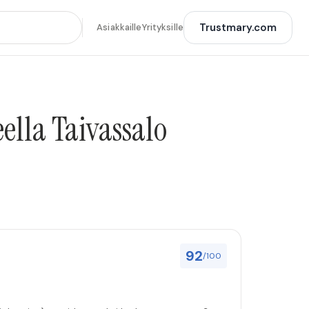
Trustmary.com
Asiakkaille
Yrityksille
ella Taivassalo
92
/100