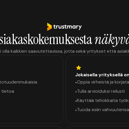
siakaskokemuksesta
näkyvä
i olla kaikkien saavutettavissa, jotta sekä yritykset että asia
Jokaisella yrityksellä o
a totuudenmukaisia
Oppia virheistä ja korjata
•
 tietoa
Tulla arvioiduksi reilusti
•
Käyttää tehokkaita työ
•
Tuoda esiin vahvuutensa
•