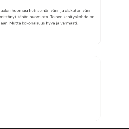
aalari huomasi heti seinän värin ja alakaton värin
innittänyt tähän huomiota. Toinen kehityskohde on
emään. Mutta kokonaisuus hyvä ja varmasti