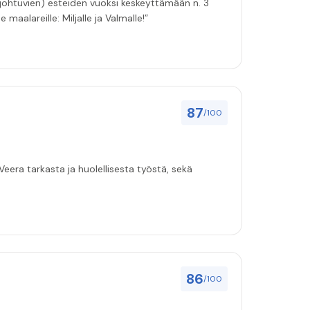
 johtuvien) esteiden vuoksi keskeyttämään n. 3
 maalareille: Miljalle ja Valmalle!”
87
/100
eera tarkasta ja huolellisesta työstä, sekä
86
/100