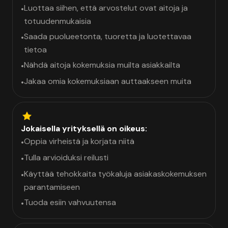
Luottaa siihen, että arvostelut ovat aitoja ja
•
totuudenmukaisia
Saada puolueetonta, tuoretta ja luotettavaa
•
tietoa
Nähdä aitoja kokemuksia muilta asiakkailta
•
Jakaa omia kokemuksiaan auttaakseen muita
•
Jokaisella yrityksellä on oikeus:
Oppia virheistä ja korjata niitä
•
Tulla arvioiduksi reilusti
•
Käyttää tehokkaita työkaluja asiakaskokemuksen
•
parantamiseen
Tuoda esiin vahvuutensa
•