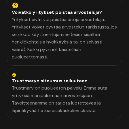
Voivatko yritykset poistaa arvosteluja?
Yritykset eivät voi poistaa aitoja arvosteluja.
Yritykset voivat pyytää arvostelun tarkistusta, jos
se rikkoo käyttöehtojamme (esim. sisältää
henkilökohtaisia hyökkäyksiä tai on selvästi
väärä). Kaikki pyynnöt käsitellään
puolueettomasti.
Trustmaryn sitoumus reiluuteen
Trustmary on puolueeton palvelu. Emme auta
yrityksiä manipuloimaan arvostelujaan.
Tavoitteenamme on tarjota luotettavaa ja
läpinäkyvää tietoa asiakaskokemuksista.