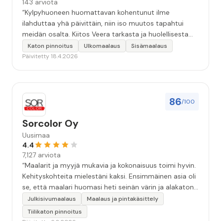
143 arviota
“Kylpyhuoneen huomattavan kohentunut ilme
ilahduttaa yhä päivittäin, niin iso muutos tapahtui
meidän osalta. Kiitos Veera tarkasta ja huolellisesta
työstä, sekä ystävällisestä palvelusta!”
Katon pinnoitus
Ulkomaalaus
Sisämaalaus
Päivitetty 18.4.2026
86
/100
Sorcolor Oy
Uusimaa
4.4
7,127 arviota
“Maalarit ja myyjä mukavia ja kokonaisuus toimi hyvin.
Kehityskohteita mielestäni kaksi. Ensimmäinen asia oli
se, että maalari huomasi heti seinän värin ja alakaton
värin erot mitä en huomannut. Hyvä toki että siinä
Julkisivumaalaus
Maalaus ja pintakäsittely
kohtaa huomattu mutta toki optimaalisessa
Tiilikaton pinnoitus
tilanteessa myyjä olisi jo kiinnittänyt tähän huomiota.