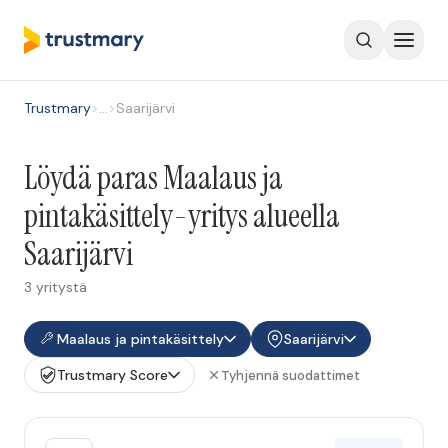
Trustmary
>
…
>
Saarijärvi
Löydä paras Maalaus ja
pintakäsittely-yritys alueella
Saarijärvi
3 yritystä
Maalaus ja pintakäsittely
Saarijärvi
Trustmary Score
Tyhjennä suodattimet