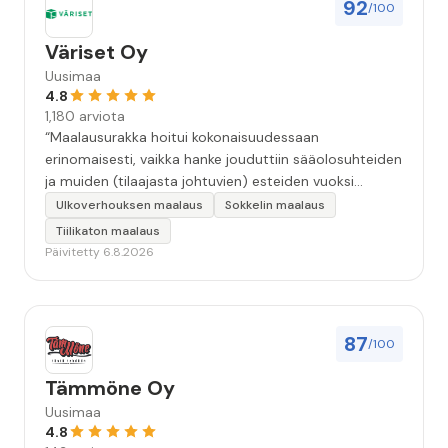
92
/100
Väriset Oy
Uusimaa
4.8
1,180 arviota
“Maalausurakka hoitui kokonaisuudessaan
erinomaisesti, vaikka hanke jouduttiin sääolosuhteiden
ja muiden (tilaajasta johtuvien) esteiden vuoksi
keskeyttämään n. 3 viikoksi. Maalaistulos on oikein
Ulkoverhouksen maalaus
Sokkelin maalaus
hyvä, yhteydenpito erinomaista, jälkityöt tehtiin
Tiilikaton maalaus
huolellisesti. Suosittelen. Erityiskiitos itse maalareille:
Päivitetty 6.8.2026
Miljalle ja Valmalle!”
87
/100
Tämmöne Oy
Uusimaa
4.8