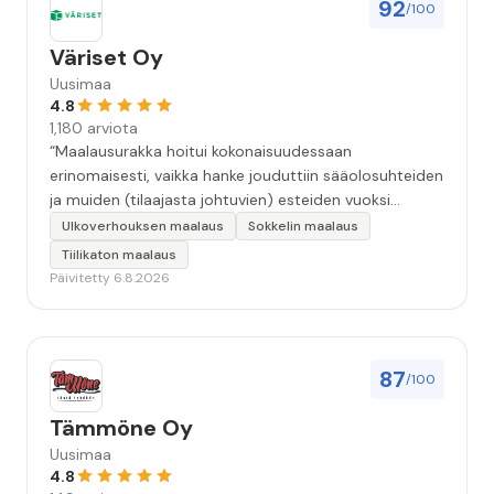
92
/100
Väriset Oy
Uusimaa
4.8
1,180 arviota
“Maalausurakka hoitui kokonaisuudessaan
erinomaisesti, vaikka hanke jouduttiin sääolosuhteiden
ja muiden (tilaajasta johtuvien) esteiden vuoksi
keskeyttämään n. 3 viikoksi. Maalaistulos on oikein
Ulkoverhouksen maalaus
Sokkelin maalaus
hyvä, yhteydenpito erinomaista, jälkityöt tehtiin
Tiilikaton maalaus
huolellisesti. Suosittelen. Erityiskiitos itse maalareille:
Päivitetty 6.8.2026
Miljalle ja Valmalle!”
87
/100
Tämmöne Oy
Uusimaa
4.8