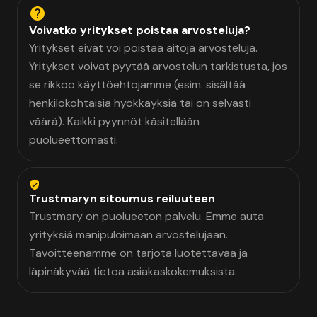
Voivatko yritykset poistaa arvosteluja?
Yritykset eivät voi poistaa aitoja arvosteluja.
Yritykset voivat pyytää arvostelun tarkistusta, jos
se rikkoo käyttöehtojamme (esim. sisältää
henkilökohtaisia hyökkäyksiä tai on selvästi
väärä). Kaikki pyynnöt käsitellään
puolueettomasti.
Trustmaryn sitoumus reiluuteen
Trustmary on puolueeton palvelu. Emme auta
yrityksiä manipuloimaan arvostelujaan.
Tavoitteenamme on tarjota luotettavaa ja
läpinäkyvää tietoa asiakaskokemuksista.