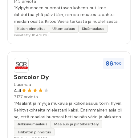
143 arviota
“Kylpyhuoneen huomattavan kohentunut ilme
ilahduttaa yhä päivittäin, niin iso muutos tapahtui
meidän osalta. Kiitos Veera tarkasta ja huolellisesta
työstä, sekä ystävällisestä palvelusta!”
Katon pinnoitus
Ulkomaalaus
Sisämaalaus
Päivitetty 18.4.2026
86
/100
Sorcolor Oy
Uusimaa
4.4
7,127 arviota
“Maalarit ja myyjä mukavia ja kokonaisuus toimi hyvin.
Kehityskohteita mielestäni kaksi. Ensimmäinen asia oli
se, että maalari huomasi heti seinän värin ja alakaton
värin erot mitä en huomannut. Hyvä toki että siinä
Julkisivumaalaus
Maalaus ja pintakäsittely
kohtaa huomattu mutta toki optimaalisessa
Tiilikaton pinnoitus
tilanteessa myyjä olisi jo kiinnittänyt tähän huomiota.