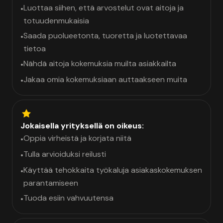
Luottaa siihen, että arvostelut ovat aitoja ja
•
totuudenmukaisia
Saada puolueetonta, tuoretta ja luotettavaa
•
tietoa
Nähdä aitoja kokemuksia muilta asiakkailta
•
Jakaa omia kokemuksiaan auttaakseen muita
•
Jokaisella yrityksellä on oikeus:
Oppia virheistä ja korjata niitä
•
Tulla arvioiduksi reilusti
•
Käyttää tehokkaita työkaluja asiakaskokemuksen
•
parantamiseen
Tuoda esiin vahvuutensa
•