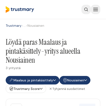
Trustmary
>
…
>
Nousiainen
Löydä paras Maalaus ja
pintakäsittely-yritys alueella
Nousiainen
3 yritystä
Maalaus ja pintakäsittely
Nousiainen
Trustmary Score
Tyhjennä suodattimet