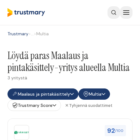
Trustmary
>
…
>
Multia
Löydä paras Maalaus ja
pintakäsittely-yritys alueella Multia
3 yritystä
Maalaus ja pintakäsittely
Multia
Trustmary Score
Tyhjennä suodattimet
92
/100