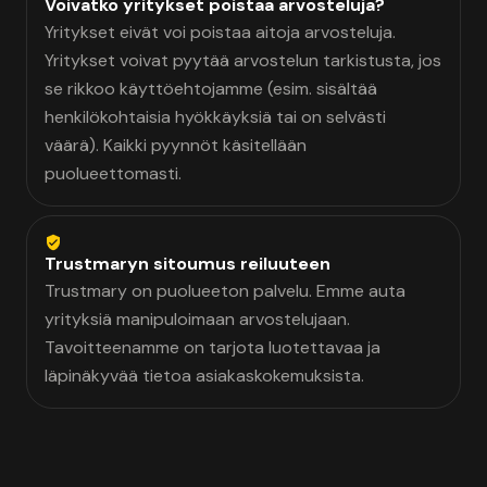
Voivatko yritykset poistaa arvosteluja?
Yritykset eivät voi poistaa aitoja arvosteluja.
Yritykset voivat pyytää arvostelun tarkistusta, jos
se rikkoo käyttöehtojamme (esim. sisältää
henkilökohtaisia hyökkäyksiä tai on selvästi
väärä). Kaikki pyynnöt käsitellään
puolueettomasti.
Trustmaryn sitoumus reiluuteen
Trustmary on puolueeton palvelu. Emme auta
yrityksiä manipuloimaan arvostelujaan.
Tavoitteenamme on tarjota luotettavaa ja
läpinäkyvää tietoa asiakaskokemuksista.