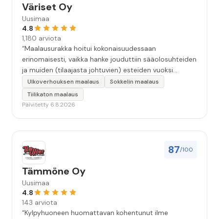
Väriset Oy
Uusimaa
4.8
1,180 arviota
“Maalausurakka hoitui kokonaisuudessaan
erinomaisesti, vaikka hanke jouduttiin sääolosuhteiden
ja muiden (tilaajasta johtuvien) esteiden vuoksi
keskeyttämään n. 3 viikoksi. Maalaistulos on oikein
Ulkoverhouksen maalaus
Sokkelin maalaus
hyvä, yhteydenpito erinomaista, jälkityöt tehtiin
Tiilikaton maalaus
huolellisesti. Suosittelen. Erityiskiitos itse maalareille:
Päivitetty 6.8.2026
Miljalle ja Valmalle!”
87
/100
Tämmöne Oy
Uusimaa
4.8
143 arviota
“Kylpyhuoneen huomattavan kohentunut ilme