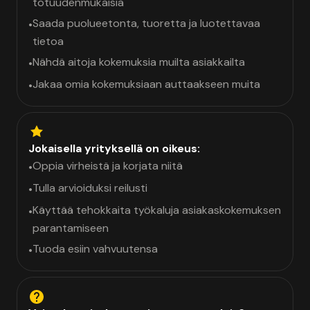
totuudenmukaisia
Saada puolueetonta, tuoretta ja luotettavaa
•
tietoa
Nähdä aitoja kokemuksia muilta asiakkailta
•
Jakaa omia kokemuksiaan auttaakseen muita
•
Jokaisella yrityksellä on oikeus:
Oppia virheistä ja korjata niitä
•
Tulla arvioiduksi reilusti
•
Käyttää tehokkaita työkaluja asiakaskokemuksen
•
parantamiseen
Tuoda esiin vahvuutensa
•