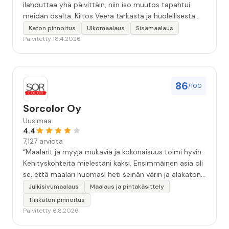
ilahduttaa yhä päivittäin, niin iso muutos tapahtui
meidän osalta. Kiitos Veera tarkasta ja huolellisesta
työstä, sekä ystävällisestä palvelusta!”
Katon pinnoitus
Ulkomaalaus
Sisämaalaus
Päivitetty 18.4.2026
86
/100
Sorcolor Oy
Uusimaa
4.4
7,127 arviota
“Maalarit ja myyjä mukavia ja kokonaisuus toimi hyvin.
Kehityskohteita mielestäni kaksi. Ensimmäinen asia oli
se, että maalari huomasi heti seinän värin ja alakaton
värin erot mitä en huomannut. Hyvä toki että siinä
Julkisivumaalaus
Maalaus ja pintakäsittely
kohtaa huomattu mutta toki optimaalisessa
Tiilikaton pinnoitus
tilanteessa myyjä olisi jo kiinnittänyt tähän huomiota.
Päivitetty 6.8.2026
Toinen kehityskohde on myyjän ja maalajien välinen