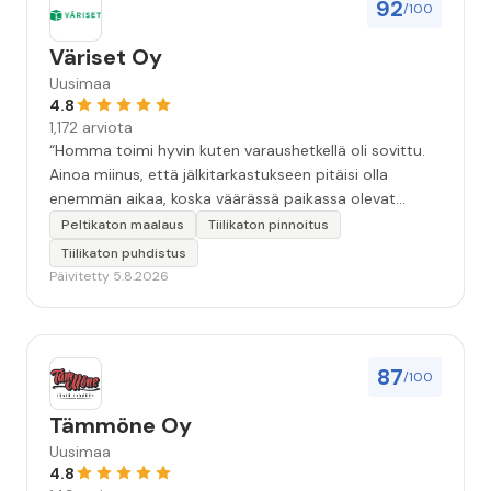
92
/100
Väriset Oy
Uusimaa
4.8
1,172 arviota
“Homma toimi hyvin kuten varaushetkellä oli sovittu.
Ainoa miinus, että jälkitarkastukseen pitäisi olla
enemmän aikaa, koska väärässä paikassa olevat
maalitipat löytyy myöhemmin ”
Peltikaton maalaus
Tiilikaton pinnoitus
Tiilikaton puhdistus
Päivitetty 5.8.2026
87
/100
Tämmöne Oy
Uusimaa
4.8