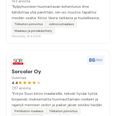
143 arviota
“Kylpyhuoneen huomattavan kohentunut ilme
ilahduttaa yhä päivittäin, niin iso muutos tapahtui
meidän osalta. Kiitos Veera tarkasta ja huolellisesta
työstä, sekä ystävällisestä palvelusta!”
Tiilikaton pinnoitus
Julkisivumaalaus
Maalaus ja pintakäsittely
Päivitetty 18.4.2026
86
/100
Sorcolor Oy
Uusimaa
4.4
7,117 arviota
“Erityis Suuri kiitos maalareille, tekivät hyvää työtä,
korjasivat mukisematta huomauttamani roiskeet ja
rajanyli menneet vedot ja paikat jäivät siistiksi heidän
lähtönsä jälkeen.”
Peltikaton maalaus
Tiilikaton pinnoitus