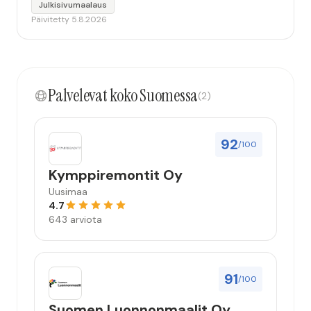
Julkisivumaalaus
Päivitetty 5.8.2026
Palvelevat koko Suomessa
(2)
92
/100
Kymppiremontit Oy
Uusimaa
4.7
643 arviota
91
/100
Suomen Luonnonmaalit Oy