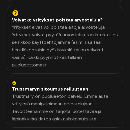
Voivatko yritykset poistaa arvosteluja?
Yritykset eivät voi poistaa aitoja arvosteluja.
Yritykset voivat pyytää arvostelun tarkistusta, jos
se rikkoo käyttöehtojamme (esim. sisältää
henkilökohtaisia hyökkäyksiä tai on selvästi
väärä). Kaikki pyynnöt käsitellään
puolueettomasti.
Trustmaryn sitoumus reiluuteen
Trustmary on puolueeton palvelu. Emme auta
yrityksiä manipuloimaan arvostelujaan.
Tavoitteenamme on tarjota luotettavaa ja
läpinäkyvää tietoa asiakaskokemuksista.