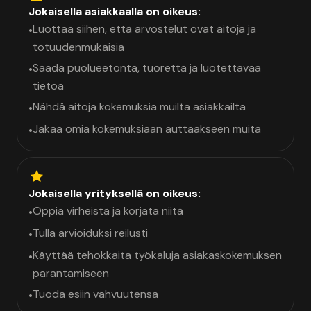
Jokaisella asiakkaalla on oikeus:
Luottaa siihen, että arvostelut ovat aitoja ja
•
totuudenmukaisia
Saada puolueetonta, tuoretta ja luotettavaa
•
tietoa
Nähdä aitoja kokemuksia muilta asiakkailta
•
Jakaa omia kokemuksiaan auttaakseen muita
•
Jokaisella yrityksellä on oikeus:
Oppia virheistä ja korjata niitä
•
Tulla arvioiduksi reilusti
•
Käyttää tehokkaita työkaluja asiakaskokemuksen
•
parantamiseen
Tuoda esiin vahvuutensa
•