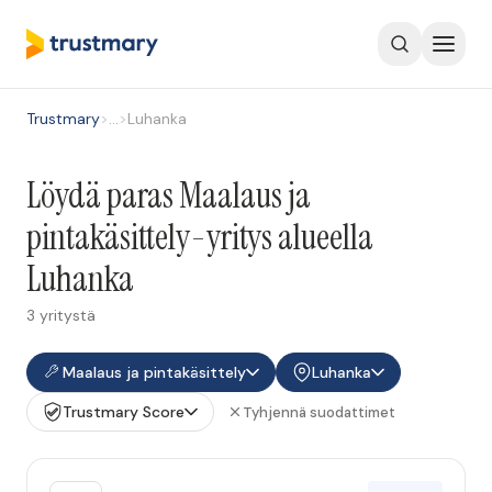
Trustmary
>
…
>
Luhanka
Löydä paras Maalaus ja
pintakäsittely-yritys alueella
Luhanka
3 yritystä
Maalaus ja pintakäsittely
Luhanka
Trustmary Score
Tyhjennä suodattimet