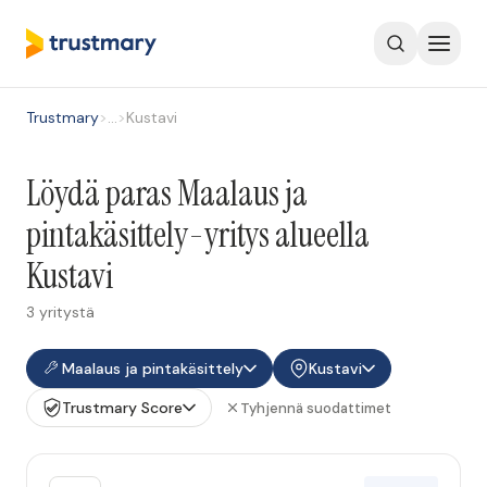
Trustmary
>
…
>
Kustavi
Löydä paras Maalaus ja
pintakäsittely-yritys alueella
Kustavi
3 yritystä
Maalaus ja pintakäsittely
Kustavi
Trustmary Score
Tyhjennä suodattimet