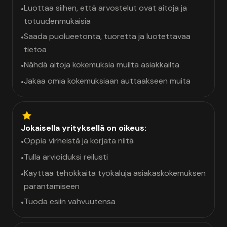
Luottaa siihen, että arvostelut ovat aitoja ja
•
totuudenmukaisia
Saada puolueetonta, tuoretta ja luotettavaa
•
tietoa
Nähdä aitoja kokemuksia muilta asiakkailta
•
Jakaa omia kokemuksiaan auttaakseen muita
•
Jokaisella yrityksellä on oikeus:
Oppia virheistä ja korjata niitä
•
Tulla arvioiduksi reilusti
•
Käyttää tehokkaita työkaluja asiakaskokemuksen
•
parantamiseen
Tuoda esiin vahvuutensa
•