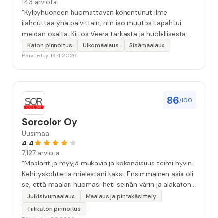
143 arviota
“Kylpyhuoneen huomattavan kohentunut ilme
ilahduttaa yhä päivittäin, niin iso muutos tapahtui
meidän osalta. Kiitos Veera tarkasta ja huolellisesta
työstä, sekä ystävällisestä palvelusta!”
Katon pinnoitus
Ulkomaalaus
Sisämaalaus
Päivitetty 18.4.2026
86
/100
Sorcolor Oy
Uusimaa
4.4
7,127 arviota
“Maalarit ja myyjä mukavia ja kokonaisuus toimi hyvin.
Kehityskohteita mielestäni kaksi. Ensimmäinen asia oli
se, että maalari huomasi heti seinän värin ja alakaton
värin erot mitä en huomannut. Hyvä toki että siinä
Julkisivumaalaus
Maalaus ja pintakäsittely
kohtaa huomattu mutta toki optimaalisessa
Tiilikaton pinnoitus
tilanteessa myyjä olisi jo kiinnittänyt tähän huomiota.