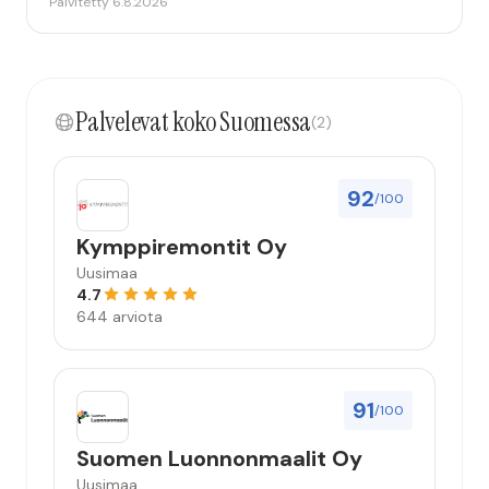
Päivitetty 6.8.2026
Toinen kehityskohde on myyjän ja maalajien välinen
"hand-over" eli maalarit tietäisivät vielä aavistuksen
paremmin jo tullessa mitä alkaa tekemään. Mutta
kokonaisuus hyvä ja varmasti tulevaisuudessakin
Palvelevat koko Suomessa
mahdollisuus että palveluita käytän”
(2)
92
/100
Kymppiremontit Oy
Uusimaa
4.7
644 arviota
91
/100
Suomen Luonnonmaalit Oy
Uusimaa