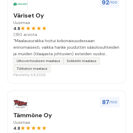
92
/100
Väriset Oy
Uusimaa
4.8
1,180 arviota
“Maalausurakka hoitui kokonaisuudessaan
erinomaisesti, vaikka hanke jouduttiin sääolosuhteiden
ja muiden (tilaajasta johtuvien) esteiden vuoksi
keskeyttämään n. 3 viikoksi. Maalaistulos on oikein
Ulkoverhouksen maalaus
Sokkelin maalaus
hyvä, yhteydenpito erinomaista, jälkityöt tehtiin
Tiilikaton maalaus
huolellisesti. Suosittelen. Erityiskiitos itse maalareille:
Päivitetty 6.8.2026
Miljalle ja Valmalle!”
87
/100
Tämmöne Oy
Uusimaa
4.8