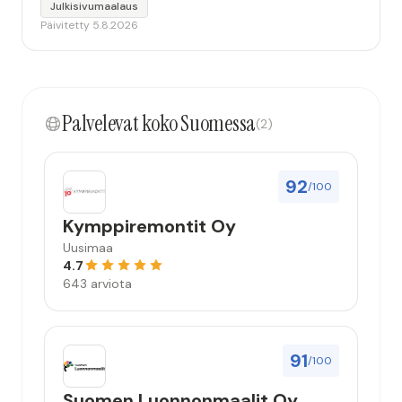
Julkisivumaalaus
Päivitetty 5.8.2026
Palvelevat koko Suomessa
(2)
92
/100
Kymppiremontit Oy
Uusimaa
4.7
643 arviota
91
/100
Suomen Luonnonmaalit Oy