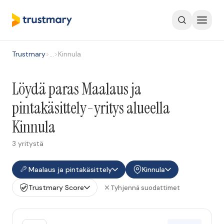
Trustmary
>
…
>
Kinnula
Löydä paras Maalaus ja
pintakäsittely-yritys alueella
Kinnula
3 yritystä
Maalaus ja pintakäsittely
Kinnula
Trustmary Score
Tyhjennä suodattimet