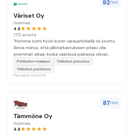
92
/100
Väriset Oy
Uusimaa
4.8
1,172 arviota
“Homma toimi hyvin kuten varaushetkellä oli sovittu.
Ainoa miinus, että jälkitarkastukseen pitäisi olla
enemmän aikaa, koska väärässä paikassa olevat
maalitipat löytyy myöhemmin ”
Peltikaton maalaus
Tiilikaton pinnoitus
Tiilikaton puhdistus
Päivitetty 5.8.2026
87
/100
Tämmöne Oy
Uusimaa
4.8