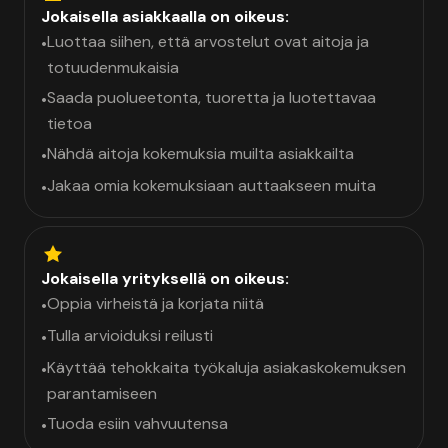
Jokaisella asiakkaalla on oikeus:
Luottaa siihen, että arvostelut ovat aitoja ja
•
totuudenmukaisia
Saada puolueetonta, tuoretta ja luotettavaa
•
tietoa
Nähdä aitoja kokemuksia muilta asiakkailta
•
Jakaa omia kokemuksiaan auttaakseen muita
•
Jokaisella yrityksellä on oikeus:
Oppia virheistä ja korjata niitä
•
Tulla arvioiduksi reilusti
•
Käyttää tehokkaita työkaluja asiakaskokemuksen
•
parantamiseen
Tuoda esiin vahvuutensa
•