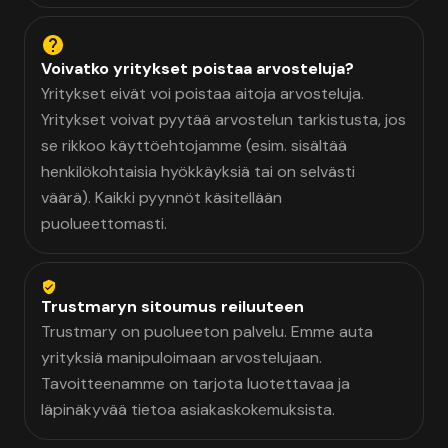
Voivatko yritykset poistaa arvosteluja?
Yritykset eivät voi poistaa aitoja arvosteluja.
Yritykset voivat pyytää arvostelun tarkistusta, jos
se rikkoo käyttöehtojamme (esim. sisältää
henkilökohtaisia hyökkäyksiä tai on selvästi
väärä). Kaikki pyynnöt käsitellään
puolueettomasti.
Trustmaryn sitoumus reiluuteen
Trustmary on puolueeton palvelu. Emme auta
yrityksiä manipuloimaan arvostelujaan.
Tavoitteenamme on tarjota luotettavaa ja
läpinäkyvää tietoa asiakaskokemuksista.