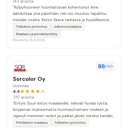
143 arviota
“Kylpyhuoneen huomattavan kohentunut ilme
ilahduttaa yhä päivittäin, niin iso muutos tapahtui
meidän osalta. Kiitos Veera tarkasta ja huolellisesta
työstä, sekä ystävällisestä palvelusta!”
Tiilikaton pinnoitus
Julkisivumaalaus
Maalaus ja pintakäsittely
Päivitetty 18.4.2026
86
/100
Sorcolor Oy
Uusimaa
4.4
7,117 arviota
“Erityis Suuri kiitos maalareille, tekivät hyvää työtä,
korjasivat mukisematta huomauttamani roiskeet ja
rajanyli menneet vedot ja paikat jäivät siistiksi heidän
lähtönsä jälkeen.”
Peltikaton maalaus
Tiilikaton pinnoitus