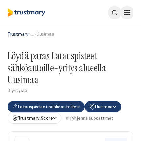
Trustmary
>
…
>
Uusimaa
Löydä paras Latauspisteet
sähköautoille-yritys alueella
Uusimaa
3 yritystä
Latauspisteet sähköautoille
Uusimaa
Trustmary Score
Tyhjennä suodattimet