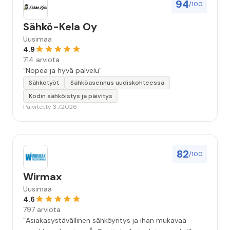
94
/100
Sähkö-Kela Oy
Uusimaa
4.9
714 arviota
“Nopea ja hyvä palvelu”
Sähkötyöt
Sähköasennus uudiskohteessa
Kodin sähköistys ja päivitys
Päivitetty 3.7.2026
82
/100
Wirmax
Uusimaa
4.6
797 arviota
“Asiakasystävällinen sähköyritys ja ihan mukavaa