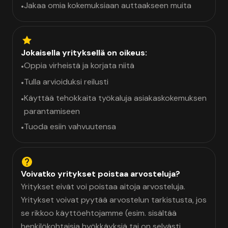
Jakaa omia kokemuksiaan auttaakseen muita
•
Jokaisella yrityksellä on oikeus:
Oppia virheistä ja korjata niitä
•
Tulla arvioiduksi reilusti
•
Käyttää tehokkaita työkaluja asiakaskokemuksen
•
parantamiseen
Tuoda esiin vahvuutensa
•
Voivatko yritykset poistaa arvosteluja?
Yritykset eivät voi poistaa aitoja arvosteluja.
Yritykset voivat pyytää arvostelun tarkistusta, jos
se rikkoo käyttöehtojamme (esim. sisältää
henkilökohtaisia hyökkäyksiä tai on selvästi