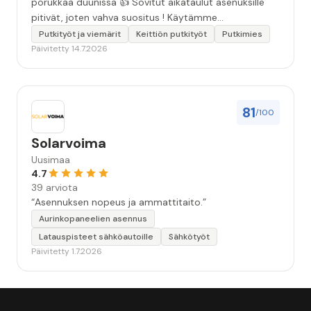
porukkaa duunissa 👍 Sovitut aikataulut asenuksille
pitivät, joten vahva suositus ! Käytämme
seuraavallakin kerralla!”
Putkityöt ja viemärit
Keittiön putkityöt
Putkimies
Päivitetty 14.7.2026
81
/100
Solarvoima
Uusimaa
4.7
39 arviota
“Asennuksen nopeus ja ammattitaito.”
Aurinkopaneelien asennus
Latauspisteet sähköautoille
Sähkötyöt
Päivitetty 1.7.2026