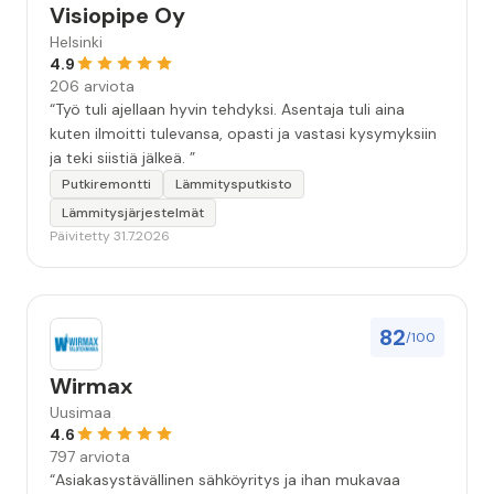
Visiopipe Oy
Helsinki
4.9
206 arviota
“Työ tuli ajellaan hyvin tehdyksi. Asentaja tuli aina
kuten ilmoitti tulevansa, opasti ja vastasi kysymyksiin
ja teki siistiä jälkeä. ”
Putkiremontti
Lämmitysputkisto
Lämmitysjärjestelmät
Päivitetty 31.7.2026
82
/100
Wirmax
Uusimaa
4.6
797 arviota
“Asiakasystävällinen sähköyritys ja ihan mukavaa