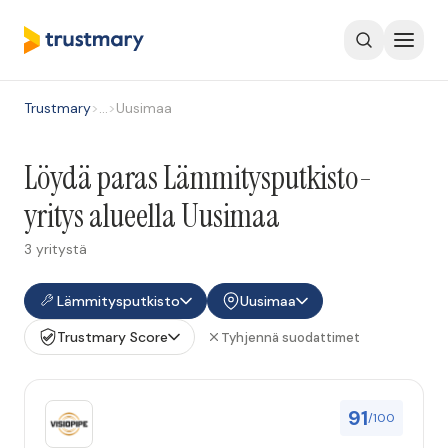
Trustmary
>
…
>
Uusimaa
Löydä paras Lämmitysputkisto-
yritys alueella Uusimaa
3 yritystä
Lämmitysputkisto
Uusimaa
Trustmary Score
Tyhjennä suodattimet
91
/100