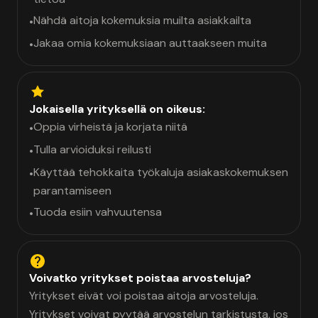
Nähdä aitoja kokemuksia muilta asiakkailta
•
Jakaa omia kokemuksiaan auttaakseen muita
•
Jokaisella yrityksellä on oikeus:
Oppia virheistä ja korjata niitä
•
Tulla arvioiduksi reilusti
•
Käyttää tehokkaita työkaluja asiakaskokemuksen
•
parantamiseen
Tuoda esiin vahvuutensa
•
Voivatko yritykset poistaa arvosteluja?
Yritykset eivät voi poistaa aitoja arvosteluja.
Yritykset voivat pyytää arvostelun tarkistusta, jos