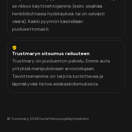
se rikkoo käyttöehtojamme (esim. sisältää
henkilökohtaisia hyökkäyksiä tai on selvästi
väärä). Kaikki pyynnöt käsitellään
puolueettomasti.
Trustmaryn sitoumus reiluuteen
Trustmary on puolueeton palvelu. Emme auta
yrityksiä manipuloimaan arvostelujaan.
Tavoitteenamme on tarjota luotettavaa ja
läpinäkyvää tietoa asiakaskokemuksista.
© Trustmary 2026
Tuote
Tietosuoja
Käyttöehdot