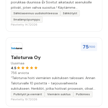
porukkaa duunissa 👍 Sovitut aikataulut asenuksille
pitivät, joten vahva suositus ! Käytämme
seuraavallakin kerralla!”
Sähköasennus uudiskohteessa
Sähkötyöt
Ilmalämpöpumppu
Päivitetty 14.7.2026
75
/100
Taloturva Oy
Uusimaa
4.5
756 arviota
“Taloturva hoiti viemärien sukituksen talossani. Annan
Taloturvalle 10 pistettä - tarjousvaiheesta
sukitukseen. Henkilöt, jotka hoitivat prosessin, olivat
ammattitaitoisia ja miellyttäviä. Remontin jälkeen
Putkityöt ja viemärit
Viemärin sukitus
Putkimies
saamani materiaali tehtävän suorittamisesta oli
Päivitetty 19.7.2026
kiitettävän arvoista. Voin suositella.”