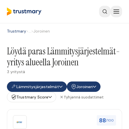
Trustmary
>
…
>
Joroinen
Löydä paras Lämmitysjärjestelmät-
yritys alueella Joroinen
3 yritystä
Lämmitysjärjestelmät
Joroinen
Trustmary Score
Tyhjennä suodattimet
88
/100