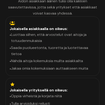
Aidon asiakkaan äänen tulisi olla kaikkien
saavutettavissa, jotta sekä yritykset että asiakkaat
voivat kasvaa yhdessä.
Jokaisella asiakkaalla on oikeus:
Luottaa siihen, että arvostelut ovat aitoja ja
•
totuudenmukaisia
Saada puolueetonta, tuoretta ja luotettavaa
•
tietoa
Nähdä aitoja kokemuksia muilta asiakkailta
•
Jakaa omia kokemuksiaan auttaakseen muita
•
Jokaisella yrityksellä on oikeus:
Oppia virheistä ja korjata niitä
•
Tulla arvioiduksi reilusti
•