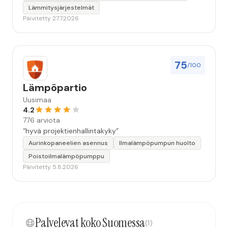
Lämmitysjärjestelmät
Päivitetty 27.7.2026
75
/100
Lämpöpartio
Uusimaa
4.2
776 arviota
“hyvä projektienhallintakyky”
Aurinkopaneelien asennus
Ilmalämpöpumpun huolto
Poistoilmalämpöpumppu
Päivitetty 5.8.2026
Palvelevat koko Suomessa
(1)