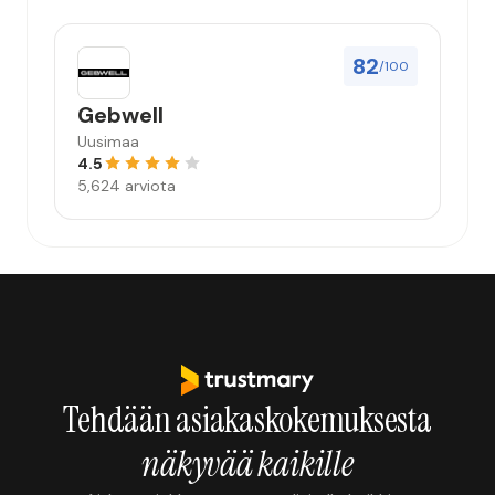
82
/100
Gebwell
Uusimaa
4.5
5,624 arviota
Tehdään asiakaskokemuksesta
näkyvää kaikille