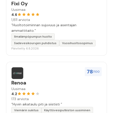
Fixi Oy
Uusimaa
4.6
1,811 arviota
“Huoltotoiminnan sujuvuus ja asentajan
ammattitaito.”
Ilmalämpöpumpun huolto
Sadevesikourujen puhdistus
Vuosihuoltosopimus
Päivitetty 6.8.2026
78
/100
Renoa
Uusimaa
4.2
173 arviota
“Hyvin aikataulu piti ja siististi ”
Viemärin sukitus
Käyttövesiputkiston uusiminen