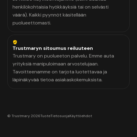
henkilökohtaisia hyökkäyksiä tai on selvästi
väärä). Kaikki pyynnöt käsitellään
puolueettomasti.
Trustmaryn sitoumus reiluuteen
Trustmary on puolueeton palvelu. Emme auta
yrityksiä manipuloimaan arvostelujaan.
Tavoitteenamme on tarjota luotettavaa ja
läpinäkyvää tietoa asiakaskokemuksista.
© Trustmary 2026
Tuote
Tietosuoja
Käyttöehdot