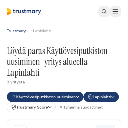
Trustmary
>
…
>
Lapinlahti
Löydä paras Käyttövesiputkiston
uusiminen-yritys alueella
Lapinlahti
3 yritystä
Käyttövesiputkiston uusiminen
Lapinlahti
Trustmary Score
Tyhjennä suodattimet