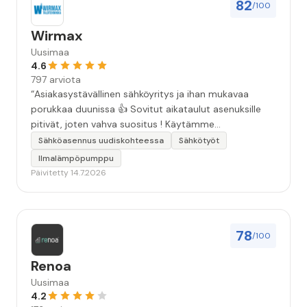
82
/100
Wirmax
Uusimaa
4.6
797 arviota
“Asiakasystävällinen sähköyritys ja ihan mukavaa
porukkaa duunissa 👍 Sovitut aikataulut asenuksille
pitivät, joten vahva suositus ! Käytämme
seuraavallakin kerralla!”
Sähköasennus uudiskohteessa
Sähkötyöt
Ilmalämpöpumppu
Päivitetty 14.7.2026
78
/100
Renoa
Uusimaa
4.2