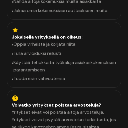
Nähdä aitoja kokemuksia muilta asiakkailta
•
Jakaa omia kokemuksiaan auttaakseen muita
•
Jokaisella yrityksellä on oikeus:
Oppia virheistä ja korjata niitä
•
Tulla arvioiduksi reilusti
•
Käyttää tehokkaita työkaluja asiakaskokemuksen
•
parantamiseen
Tuoda esiin vahvuutensa
•
Voivatko yritykset poistaa arvosteluja?
Yritykset eivät voi poistaa aitoja arvosteluja.
Yritykset voivat pyytää arvostelun tarkistusta, jos
se rikkoo käyttöehtojamme (esim. sisältää