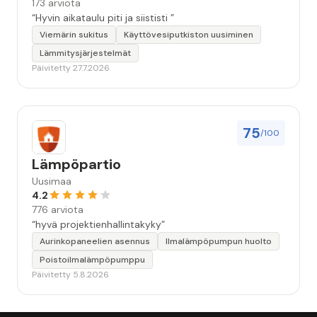
173 arviota
“Hyvin aikataulu piti ja siististi ”
Viemärin sukitus
Käyttövesiputkiston uusiminen
Lämmitysjärjestelmät
Päivitetty 27.7.2026
75
/100
Lämpöpartio
Uusimaa
4.2
776 arviota
“hyvä projektienhallintakyky”
Aurinkopaneelien asennus
Ilmalämpöpumpun huolto
Poistoilmalämpöpumppu
Päivitetty 5.8.2026