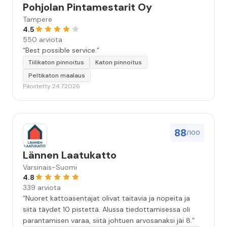
Pohjolan Pintamestarit Oy
Tampere
4.5
550 arviota
“Best possible service.”
Tiilikaton pinnoitus
Katon pinnoitus
Peltikaton maalaus
Päivitetty 24.7.2026
88
/100
Lännen Laatukatto
Varsinais-Suomi
4.8
339 arviota
“Nuoret kattoasentajat olivat taitavia ja nopeita ja
siitä täydet 10 pistettä. Alussa tiedottamisessa oli
parantamisen varaa, siitä johtuen arvosanaksi jäi 8.”