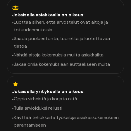
Jokaisella asiakkaalla on oikeus:
Luottaa siihen, että arvostelut ovat aitoja ja
•
totuudenmukaisia
Saada puolueetonta, tuoretta ja luotettavaa
•
tietoa
Nähdä aitoja kokemuksia muilta asiakkailta
•
Jakaa omia kokemuksiaan auttaakseen muita
•
Jokaisella yrityksellä on oikeus:
Oppia virheistä ja korjata niitä
•
Tulla arvioiduksi reilusti
•
Käyttää tehokkaita työkaluja asiakaskokemuksen
•
parantamiseen