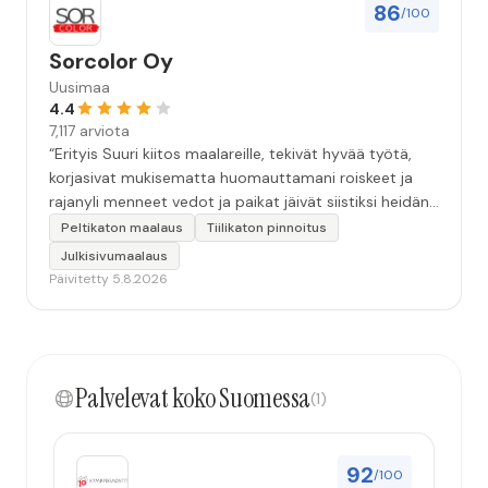
86
/100
Sorcolor Oy
Uusimaa
4.4
7,117 arviota
“Erityis Suuri kiitos maalareille, tekivät hyvää työtä,
korjasivat mukisematta huomauttamani roiskeet ja
rajanyli menneet vedot ja paikat jäivät siistiksi heidän
lähtönsä jälkeen.”
Peltikaton maalaus
Tiilikaton pinnoitus
Julkisivumaalaus
Päivitetty 5.8.2026
Palvelevat koko Suomessa
(1)
92
/100