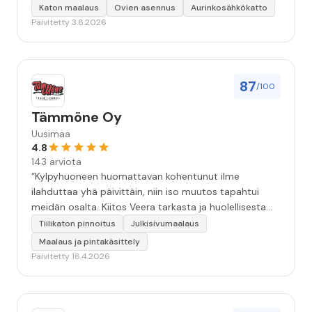
Katon maalaus
Ovien asennus
Aurinkosähkökatto
Päivitetty 3.8.2026
87
/100
Tämmöne Oy
Uusimaa
4.8
143 arviota
“Kylpyhuoneen huomattavan kohentunut ilme
ilahduttaa yhä päivittäin, niin iso muutos tapahtui
meidän osalta. Kiitos Veera tarkasta ja huolellisesta
työstä, sekä ystävällisestä palvelusta!”
Tiilikaton pinnoitus
Julkisivumaalaus
Maalaus ja pintakäsittely
Päivitetty 18.4.2026