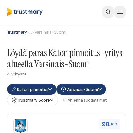
Trustmary
>
…
>
Varsinais-Suomi
Löydä paras Katon pinnoitus-yritys
alueella Varsinais-Suomi
4 yritystä
Katon pinnoitus
Varsinais-Suomi
Trustmary Score
Tyhjennä suodattimet
98
/100