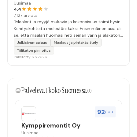
Uusimaa
4.4
7,127 arviota
“Maalarit ja myyjä mukavia ja kokonaisuus toimi hyvin.
Kehityskohteita mielestäni kaksi. Ensimmäinen asia oli
se, että maalari huomasi heti seinän värin ja alakaton
värin erot mitä en huomannut. Hyvä toki että siinä
Julkisivumaalaus
Maalaus ja pintakäsittely
kohtaa huomattu mutta toki optimaalisessa
Tiilikaton pinnoitus
tilanteessa myyjä olisi jo kiinnittänyt tähän huomiota.
Päivitetty 6.8.2026
Toinen kehityskohde on myyjän ja maalajien välinen
"hand-over" eli maalarit tietäisivät vielä aavistuksen
paremmin jo tullessa mitä alkaa tekemään. Mutta
kokonaisuus hyvä ja varmasti tulevaisuudessakin
Palvelevat koko Suomessa
mahdollisuus että palveluita käytän”
(1)
92
/100
Kymppiremontit Oy
Uusimaa