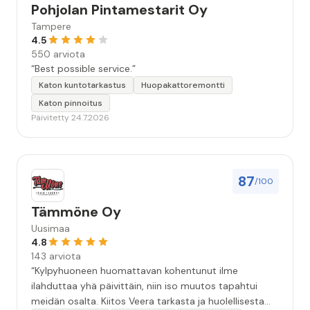
Pohjolan Pintamestarit Oy
Tampere
4.5
550 arviota
“Best possible service.”
Katon kuntotarkastus
Huopakattoremontti
Katon pinnoitus
Päivitetty 24.7.2026
87
/100
Tämmöne Oy
Uusimaa
4.8
143 arviota
“Kylpyhuoneen huomattavan kohentunut ilme
ilahduttaa yhä päivittäin, niin iso muutos tapahtui
meidän osalta. Kiitos Veera tarkasta ja huolellisesta