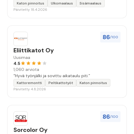
työstä, sekä ystävällisestä palvelusta!”
Katon pinnoitus
Ulkomaalaus
Sisämaalaus
Päivitetty 18.4.2026
86
/100
Eliittikatot Oy
Uusimaa
4.5
1,060 arviota
“Hyvä työnjälki ja sovittu aikataulu piti.”
Kattoremontti
Peltikattotyöt
Katon pinnoitus
Päivitetty 4.8.2026
86
/100
Sorcolor Oy