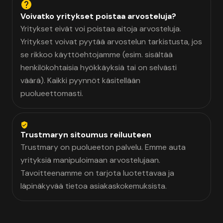
Voivatko yritykset poistaa arvosteluja?
Yritykset eivät voi poistaa aitoja arvosteluja.
Yritykset voivat pyytää arvostelun tarkistusta, jos
se rikkoo käyttöehtojamme (esim. sisältää
henkilökohtaisia hyökkäyksiä tai on selvästi
väärä). Kaikki pyynnöt käsitellään
puolueettomasti.
Trustmaryn sitoumus reiluuteen
Trustmary on puolueeton palvelu. Emme auta
yrityksiä manipuloimaan arvostelujaan.
Tavoitteenamme on tarjota luotettavaa ja
läpinäkyvää tietoa asiakaskokemuksista.