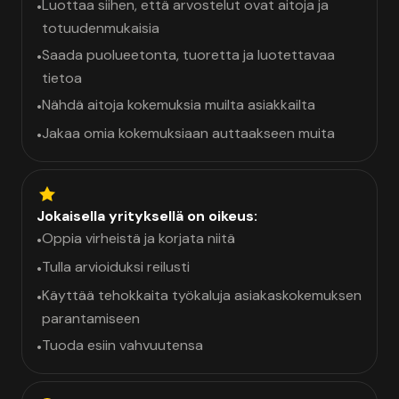
Luottaa siihen, että arvostelut ovat aitoja ja
•
totuudenmukaisia
Saada puolueetonta, tuoretta ja luotettavaa
•
tietoa
Nähdä aitoja kokemuksia muilta asiakkailta
•
Jakaa omia kokemuksiaan auttaakseen muita
•
Jokaisella yrityksellä on oikeus:
Oppia virheistä ja korjata niitä
•
Tulla arvioiduksi reilusti
•
Käyttää tehokkaita työkaluja asiakaskokemuksen
•
parantamiseen
Tuoda esiin vahvuutensa
•