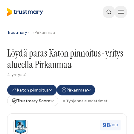
Trustmary
>
…
>
Pirkanmaa
Löydä paras Katon pinnoitus-yritys
alueella Pirkanmaa
4 yritystä
Katon pinnoitus
Pirkanmaa
Trustmary Score
Tyhjennä suodattimet
98
/100