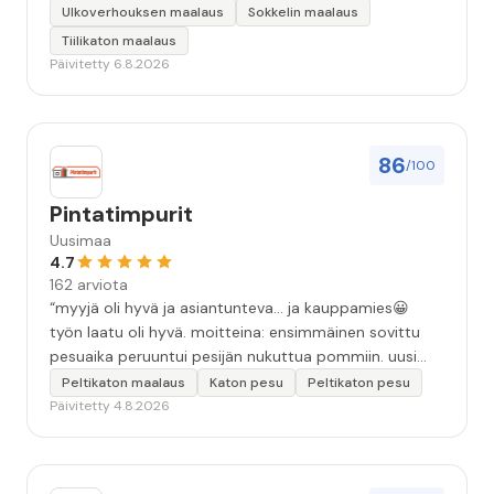
keskeyttämään n. 3 viikoksi. Maalaistulos on oikein
Ulkoverhouksen maalaus
Sokkelin maalaus
hyvä, yhteydenpito erinomaista, jälkityöt tehtiin
Tiilikaton maalaus
huolellisesti. Suosittelen. Erityiskiitos itse maalareille:
Päivitetty 6.8.2026
Miljalle ja Valmalle!”
86
/100
Pintatimpurit
Uusimaa
4.7
162 arviota
“myyjä oli hyvä ja asiantunteva... ja kauppamies😀
työn laatu oli hyvä. moitteina: ensimmäinen sovittu
pesuaika peruuntui pesijän nukuttua pommiin. uusi
aika piti ja työn jälki oikein hyvää ja osaavaa. toinen
Peltikaton maalaus
Katon pesu
Peltikaton pesu
murhe tuli koska olimme matkoilla ja jossain
Päivitetty 4.8.2026
pesun/pinnoituksen vaiheessa oli pihalla ollut vesihana
jäänyt auki ja jossain vaiheessa töiden jo loputtua oli
letku irronnut ulkohanasta ja syöksi vettä kolme