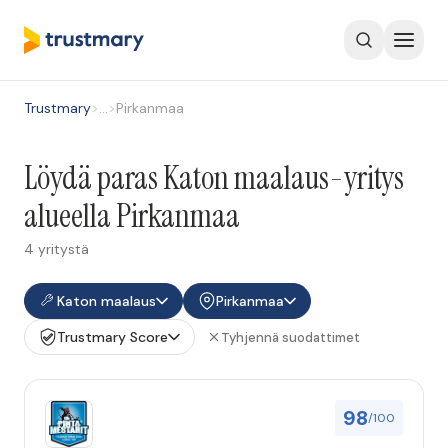
Trustmary
>
…
>
Pirkanmaa
Löydä paras Katon maalaus-yritys
alueella Pirkanmaa
4 yritystä
Katon maalaus
Pirkanmaa
Trustmary Score
Tyhjennä suodattimet
98
/100