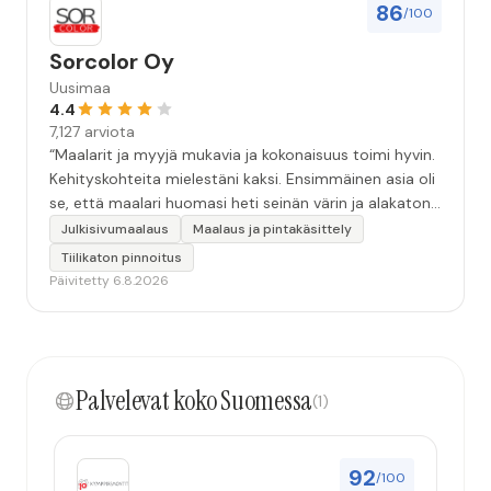
vuorokautta pihalle...kunnes naapuri uskaltautui
86
/100
pihallemme ja sulki hanan. Hieman siis tarkkuutta
hommiin ja hyvä tulee. ”
Sorcolor Oy
Uusimaa
4.4
7,127 arviota
“Maalarit ja myyjä mukavia ja kokonaisuus toimi hyvin.
Kehityskohteita mielestäni kaksi. Ensimmäinen asia oli
se, että maalari huomasi heti seinän värin ja alakaton
värin erot mitä en huomannut. Hyvä toki että siinä
Julkisivumaalaus
Maalaus ja pintakäsittely
kohtaa huomattu mutta toki optimaalisessa
Tiilikaton pinnoitus
tilanteessa myyjä olisi jo kiinnittänyt tähän huomiota.
Päivitetty 6.8.2026
Toinen kehityskohde on myyjän ja maalajien välinen
"hand-over" eli maalarit tietäisivät vielä aavistuksen
paremmin jo tullessa mitä alkaa tekemään. Mutta
kokonaisuus hyvä ja varmasti tulevaisuudessakin
Palvelevat koko Suomessa
mahdollisuus että palveluita käytän”
(1)
92
/100