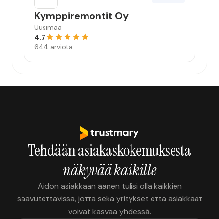
Kymppiremontit Oy
Uusimaa
4.7
644 arviota
Tehdään asiakaskokemuksesta
näkyvää kaikille
Aidon asiakkaan äänen tulisi olla kaikkien
saavutettavissa, jotta sekä yritykset että asiakkaat
voivat kasvaa yhdessä.