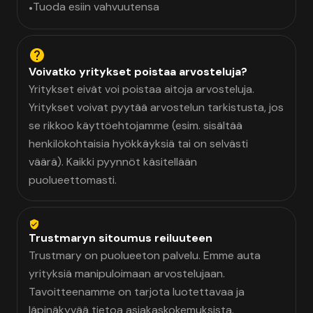
Tuoda esiin vahvuutensa
•
Voivatko yritykset poistaa arvosteluja?
Yritykset eivät voi poistaa aitoja arvosteluja.
Yritykset voivat pyytää arvostelun tarkistusta, jos
se rikkoo käyttöehtojamme (esim. sisältää
henkilökohtaisia hyökkäyksiä tai on selvästi
väärä). Kaikki pyynnöt käsitellään
puolueettomasti.
Trustmaryn sitoumus reiluuteen
Trustmary on puolueeton palvelu. Emme auta
yrityksiä manipuloimaan arvostelujaan.
Tavoitteenamme on tarjota luotettavaa ja
läpinäkyvää tietoa asiakaskokemuksista.