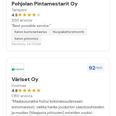
Pohjolan Pintamestarit Oy
Tampere
4.5
550 arviota
“Best possible service.”
Katon kuntotarkastus
Huopakattoremontti
Katon pinnoitus
Päivitetty 24.7.2026
92
/100
Väriset Oy
Uusimaa
4.8
1,180 arviota
“Maalausurakka hoitui kokonaisuudessaan
erinomaisesti, vaikka hanke jouduttiin sääolosuhteiden
ja muiden (tilaajasta johtuvien) esteiden vuoksi