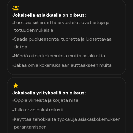
Jokaisella asiakkaalla on oikeus:
Luottaa siihen, että arvostelut ovat aitoja ja
•
totuudenmukaisia
Saada puolueetonta, tuoretta ja luotettavaa
•
tietoa
Nähdä aitoja kokemuksia muilta asiakkailta
•
Jakaa omia kokemuksiaan auttaakseen muita
•
Jokaisella yrityksellä on oikeus:
Oppia virheistä ja korjata niitä
•
Tulla arvioiduksi reilusti
•
Käyttää tehokkaita työkaluja asiakaskokemuksen
•
parantamiseen