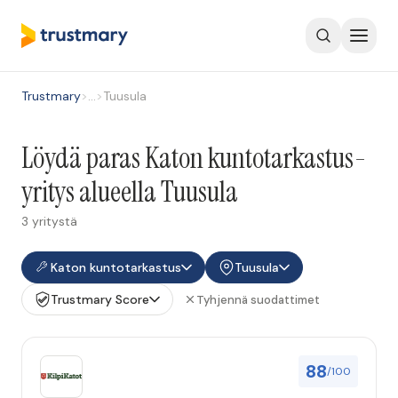
Trustmary
>
…
>
Tuusula
Löydä paras Katon kuntotarkastus-
yritys alueella Tuusula
3 yritystä
Katon kuntotarkastus
Tuusula
Trustmary Score
Tyhjennä suodattimet
88
/100