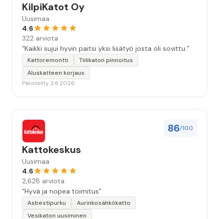
KilpiKatot Oy
Uusimaa
4.6
322 arviota
“Kaikki sujui hyvin paitsi yksi lisätyö josta oli sovittu.”
Kattoremontti
Tiilikaton pinnoitus
Aluskatteen korjaus
Päivitetty 3.8.2026
86
/100
Kattokeskus
Uusimaa
4.6
2,628 arviota
“Hyvä ja nopea toimitus”
Asbestipurku
Aurinkosähkökatto
Vesikaton uusiminen