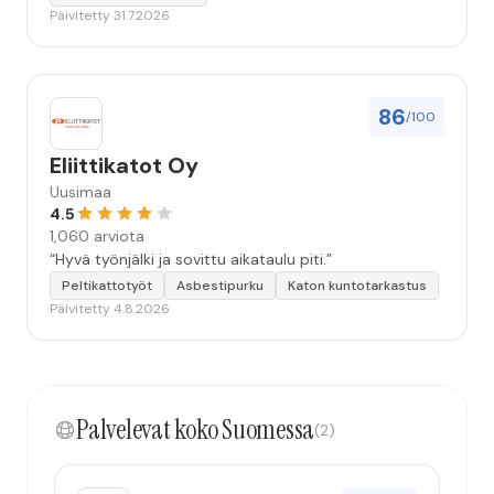
Päivitetty 31.7.2026
86
/100
Eliittikatot Oy
Uusimaa
4.5
1,060 arviota
“Hyvä työnjälki ja sovittu aikataulu piti.”
Peltikattotyöt
Asbestipurku
Katon kuntotarkastus
Päivitetty 4.8.2026
Palvelevat koko Suomessa
(2)