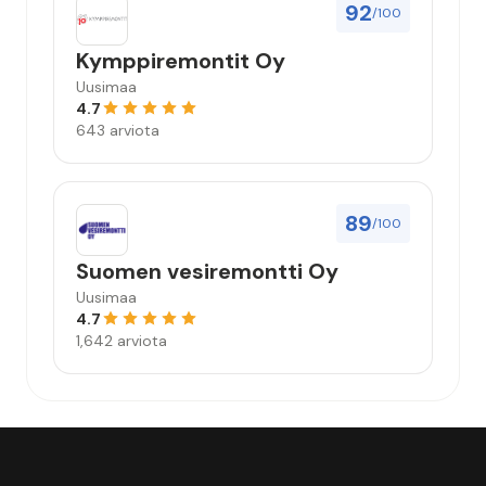
92
/100
Kymppiremontit Oy
Uusimaa
4.7
643 arviota
89
/100
Suomen vesiremontti Oy
Uusimaa
4.7
1,642 arviota