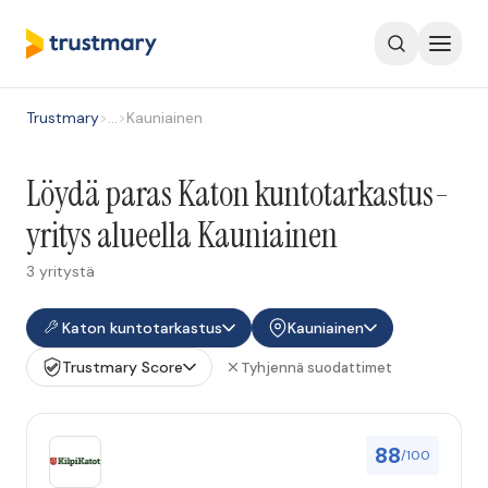
Trustmary
>
…
>
Kauniainen
Löydä paras Katon kuntotarkastus-
yritys alueella Kauniainen
3 yritystä
Katon kuntotarkastus
Kauniainen
Trustmary Score
Tyhjennä suodattimet
88
/100