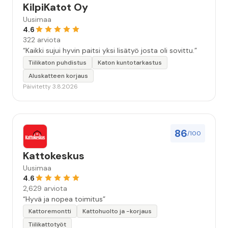
KilpiKatot Oy
Uusimaa
4.6
322 arviota
“Kaikki sujui hyvin paitsi yksi lisätyö josta oli sovittu.”
Tiilikaton puhdistus
Katon kuntotarkastus
Aluskatteen korjaus
Päivitetty 3.8.2026
86
/100
Kattokeskus
Uusimaa
4.6
2,629 arviota
“Hyvä ja nopea toimitus”
Kattoremontti
Kattohuolto ja -korjaus
Tiilikattotyöt