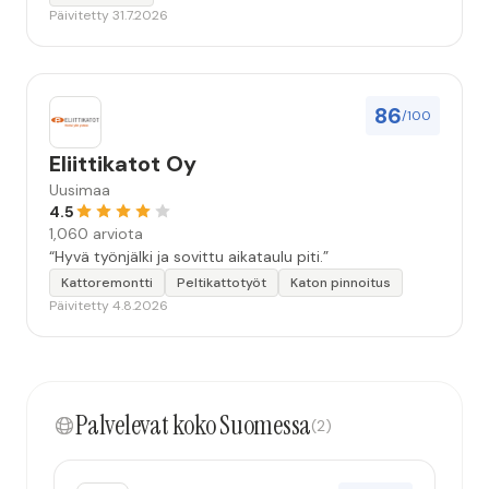
Päivitetty 31.7.2026
86
/100
Eliittikatot Oy
Uusimaa
4.5
1,060 arviota
“Hyvä työnjälki ja sovittu aikataulu piti.”
Kattoremontti
Peltikattotyöt
Katon pinnoitus
Päivitetty 4.8.2026
Palvelevat koko Suomessa
(2)