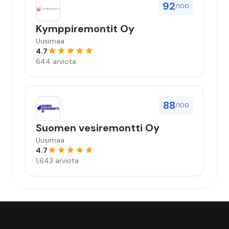
92
/100
Kymppiremontit Oy
Uusimaa
4.7
644 arviota
88
/100
Suomen vesiremontti Oy
Uusimaa
4.7
1,643 arviota