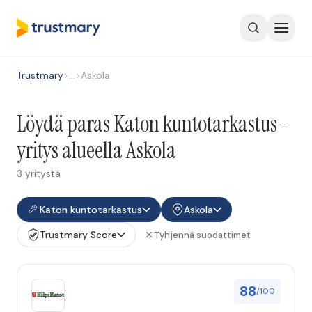
Trustmary
>
…
>
Askola
Löydä paras Katon kuntotarkastus-
yritys alueella Askola
3 yritystä
Katon kuntotarkastus
Askola
Trustmary Score
Tyhjennä suodattimet
88
/100