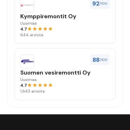
92
/100
Kymppiremontit Oy
Uusimaa
4.7
644 arviota
88
/100
Suomen vesiremontti Oy
Uusimaa
4.7
1,643 arviota