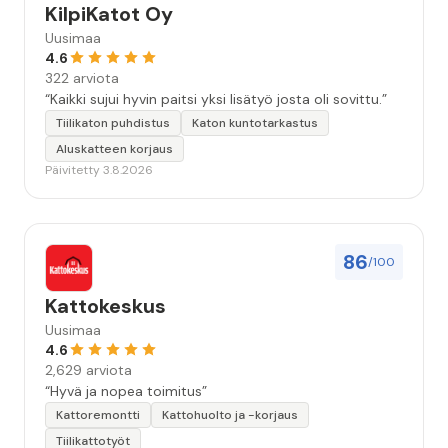
KilpiKatot Oy
Uusimaa
4.6
322 arviota
“Kaikki sujui hyvin paitsi yksi lisätyö josta oli sovittu.”
Tiilikaton puhdistus
Katon kuntotarkastus
Aluskatteen korjaus
Päivitetty 3.8.2026
86
/100
Kattokeskus
Uusimaa
4.6
2,629 arviota
“Hyvä ja nopea toimitus”
Kattoremontti
Kattohuolto ja -korjaus
Tiilikattotyöt