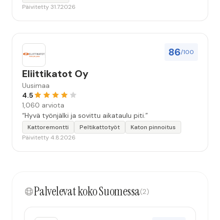
Päivitetty 31.7.2026
86
/100
Eliittikatot Oy
Uusimaa
4.5
1,060 arviota
“Hyvä työnjälki ja sovittu aikataulu piti.”
Kattoremontti
Peltikattotyöt
Katon pinnoitus
Päivitetty 4.8.2026
Palvelevat koko Suomessa
(2)