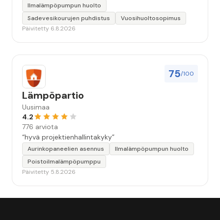
Ilmalämpöpumpun huolto
Sadevesikourujen puhdistus
Vuosihuoltosopimus
Päivitetty 6.8.2026
75
/100
Lämpöpartio
Uusimaa
4.2
776 arviota
“hyvä projektienhallintakyky”
Aurinkopaneelien asennus
Ilmalämpöpumpun huolto
Poistoilmalämpöpumppu
Päivitetty 5.8.2026