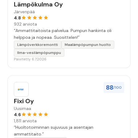
Lämpökulma Oy
Järvenpää
4.8
932 arviota
“Ammattitaitoista palvelua. Pumpun hankinta oli
helppoa ja nopeaa. Suosittelen!”
Lämpöverkkoremontti
Maalämpöpumpun huolto
Ilma-vesilämpöpumppu
Päivitetty 6.7.2026
88
/100
Fixi Oy
Uusimaa
4.6
1,811 arviota
“Huoltotoiminnan sujuvuus ja asentajan
ammattitaito.”