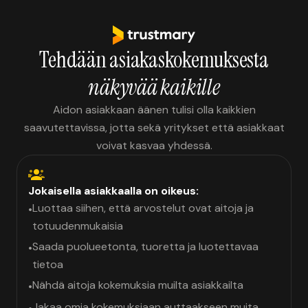
Tehdään asiakaskokemuksesta
näkyvää kaikille
Aidon asiakkaan äänen tulisi olla kaikkien
saavutettavissa, jotta sekä yritykset että asiakkaat
voivat kasvaa yhdessä.
Jokaisella asiakkaalla on oikeus:
Luottaa siihen, että arvostelut ovat aitoja ja
•
totuudenmukaisia
Saada puolueetonta, tuoretta ja luotettavaa
•
tietoa
Nähdä aitoja kokemuksia muilta asiakkailta
•
Jakaa omia kokemuksiaan auttaakseen muita