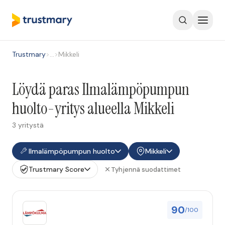
Trustmary
>
…
>
Mikkeli
Löydä paras Ilmalämpöpumpun
huolto-yritys alueella Mikkeli
3 yritystä
Ilmalämpöpumpun huolto
Mikkeli
Trustmary Score
Tyhjennä suodattimet
90
/100