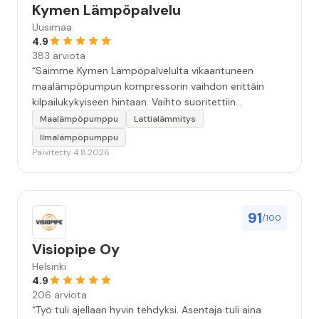
Kymen Lämpöpalvelu
Uusimaa
4.9
383 arviota
“Saimme Kymen Lämpöpalvelulta vikaantuneen
maalämpöpumpun kompressorin vaihdon erittäin
kilpailukykyiseen hintaan. Vaihto suoritettiin
ammattitaidolla ja ystävällisellä palveluasenteella.
Maalämpöpumppu
Lattialämmitys
Samalla käynnillä huomattu pikkuvika korjattiin myös.
Ilmalämpöpumppu
Jäi tunne että oltiin aidosti kiinnostuneita siitä, että
Päivitetty 4.8.2026
asiakkaan järjestelmä saadaan kuntoon. Suosittelen!”
91
/100
Visiopipe Oy
Helsinki
4.9
206 arviota
“Työ tuli ajellaan hyvin tehdyksi. Asentaja tuli aina