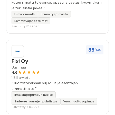
kuten ilmoitti tulevansa, opasti ja vastasi kysymyksiin
ja teki siistiä jälkeä. ”
Putkiremontti
Lämmitysputkisto
Lämmitysjärjestelmät
Päivitetty 31.7.2026
88
/100
Fixi Oy
Uusimaa
4.6
1,811 arviota
“Huoltotoiminnan sujuvuus ja asentajan
ammattitaito.”
Ilmalämpöpumpun huolto
Sadevesikourujen puhdistus
Vuosihuoltosopimus
Päivitetty 6.8.2026