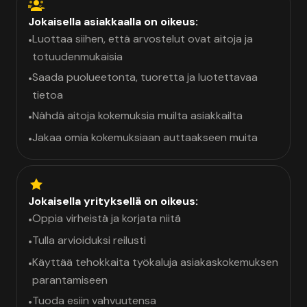
Jokaisella asiakkaalla on oikeus:
Luottaa siihen, että arvostelut ovat aitoja ja
•
totuudenmukaisia
Saada puolueetonta, tuoretta ja luotettavaa
•
tietoa
Nähdä aitoja kokemuksia muilta asiakkailta
•
Jakaa omia kokemuksiaan auttaakseen muita
•
Jokaisella yrityksellä on oikeus:
Oppia virheistä ja korjata niitä
•
Tulla arvioiduksi reilusti
•
Käyttää tehokkaita työkaluja asiakaskokemuksen
•
parantamiseen
Tuoda esiin vahvuutensa
•