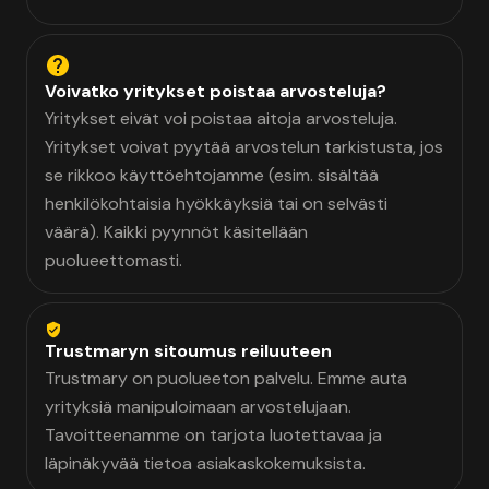
Voivatko yritykset poistaa arvosteluja?
Yritykset eivät voi poistaa aitoja arvosteluja.
Yritykset voivat pyytää arvostelun tarkistusta, jos
se rikkoo käyttöehtojamme (esim. sisältää
henkilökohtaisia hyökkäyksiä tai on selvästi
väärä). Kaikki pyynnöt käsitellään
puolueettomasti.
Trustmaryn sitoumus reiluuteen
Trustmary on puolueeton palvelu. Emme auta
yrityksiä manipuloimaan arvostelujaan.
Tavoitteenamme on tarjota luotettavaa ja
läpinäkyvää tietoa asiakaskokemuksista.