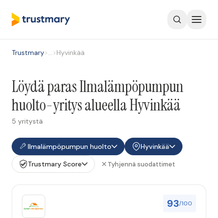
Trustmary
>
…
>
Hyvinkää
Löydä paras Ilmalämpöpumpun
huolto-yritys alueella Hyvinkää
5 yritystä
Ilmalämpöpumpun huolto
Hyvinkää
Trustmary Score
Tyhjennä suodattimet
93
/100