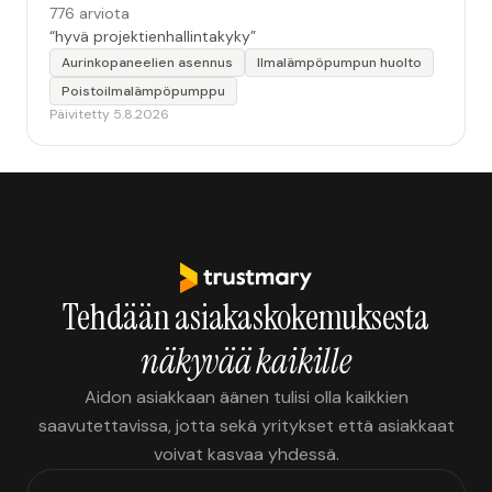
776 arviota
“hyvä projektienhallintakyky”
Aurinkopaneelien asennus
Ilmalämpöpumpun huolto
Poistoilmalämpöpumppu
Päivitetty 5.8.2026
Tehdään asiakaskokemuksesta
näkyvää kaikille
Aidon asiakkaan äänen tulisi olla kaikkien
saavutettavissa, jotta sekä yritykset että asiakkaat
voivat kasvaa yhdessä.