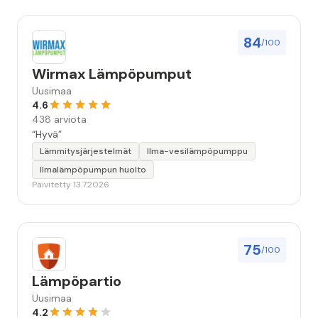
84
/100
Wirmax Lämpöpumput
Uusimaa
4.6
438 arviota
“Hyvä”
Lämmitysjärjestelmät
Ilma-vesilämpöpumppu
Ilmalämpöpumpun huolto
Päivitetty 13.7.2026
75
/100
Lämpöpartio
Uusimaa
4.2