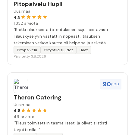
Pitopalvelu Hupli
Uusimaa
4.9
1,332 arviota
“Kaikki tilauksesta toteutukseen sujui loistavasti.
Tilauskyselyyn vastattiin nopeasti, tilauksen
tekeminen verkon kautta oli helppoa ja selkeää.
Kävimme tilauksen vielä kahteen kertaan puhelimessa
Pitopalvelu
Yritystilaisuudet
Häät
läpi, että kaikki seikat oltiin varmasti huomioitu.
Päivitetty 3.8.2026
Tilaisuudessa tarjoilija oli todella ammatti-ihminen.
Ruoka oli hyvää, maukasta ja kaikkea riitti hyvin.
Kokonaisuudessaan 10+. Iso kiitos koko Huplin
porukalle!”
90
/100
Theron Catering
Uusimaa
4.8
49 arviota
“Tilaus toimitettiin täsmällisesti ja olivat siististi
tarjottimilla. ”