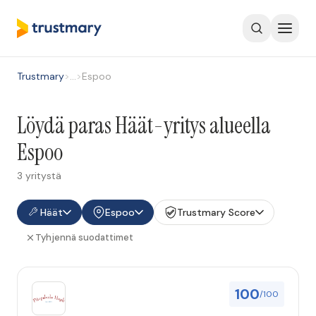
Trustmary
>
…
>
Espoo
Löydä paras Häät-yritys alueella
Espoo
3 yritystä
Häät
Espoo
Trustmary Score
Tyhjennä suodattimet
100
/100