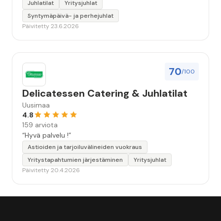
Juhlatilat
Yritysjuhlat
Syntymäpäivä- ja perhejuhlat
Päivitetty 23.6.2026
70
/100
Delicatessen Catering & Juhlatilat
Uusimaa
4.8
159 arviota
“Hyvä palvelu !”
Astioiden ja tarjoiluvälineiden vuokraus
Yritystapahtumien järjestäminen
Yritysjuhlat
Päivitetty 20.4.2026