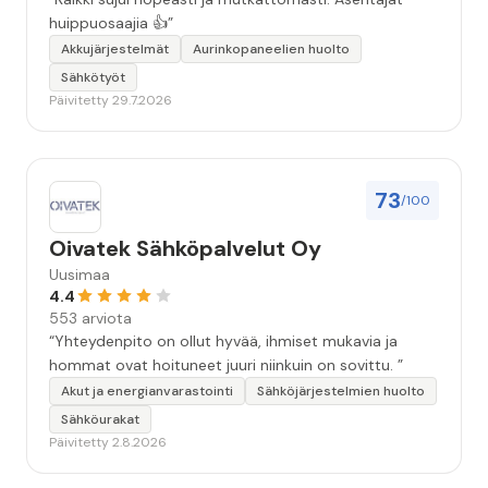
huippuosaajia 👍”
Akkujärjestelmät
Aurinkopaneelien huolto
Sähkötyöt
Päivitetty 29.7.2026
73
/100
Oivatek Sähköpalvelut Oy
Uusimaa
4.4
553 arviota
“Yhteydenpito on ollut hyvää, ihmiset mukavia ja
hommat ovat hoituneet juuri niinkuin on sovittu. ”
Akut ja energianvarastointi
Sähköjärjestelmien huolto
Sähköurakat
Päivitetty 2.8.2026