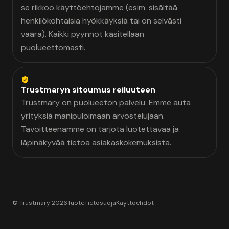
se rikkoo käyttöehtojamme (esim. sisältää
henkilökohtaisia hyökkäyksiä tai on selvästi
väärä). Kaikki pyynnöt käsitellään
puolueettomasti.
Trustmaryn sitoumus reiluuteen
Trustmary on puolueeton palvelu. Emme auta
yrityksiä manipuloimaan arvostelujaan.
Tavoitteenamme on tarjota luotettavaa ja
läpinäkyvää tietoa asiakaskokemuksista.
© Trustmary 2026
Tuote
Tietosuoja
Käyttöehdot