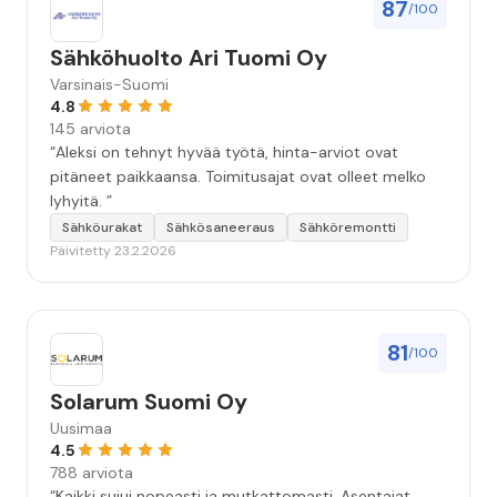
87
/100
Sähköhuolto Ari Tuomi Oy
Varsinais-Suomi
4.8
145 arviota
“Aleksi on tehnyt hyvää työtä, hinta-arviot ovat
pitäneet paikkaansa. Toimitusajat ovat olleet melko
lyhyitä. ”
Sähköurakat
Sähkösaneeraus
Sähköremontti
Päivitetty 23.2.2026
81
/100
Solarum Suomi Oy
Uusimaa
4.5
788 arviota
“Kaikki sujui nopeasti ja mutkattomasti. Asentajat