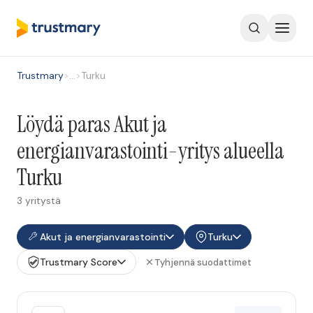
Trustmary
>
…
>
Turku
Löydä paras Akut ja
energianvarastointi-yritys alueella
Turku
3 yritystä
Akut ja energianvarastointi
Turku
Trustmary Score
Tyhjennä suodattimet