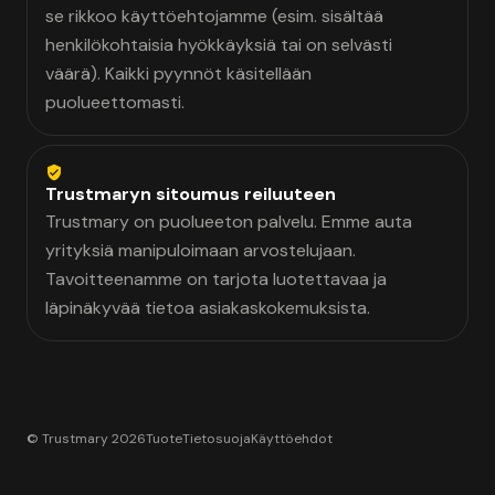
se rikkoo käyttöehtojamme (esim. sisältää
henkilökohtaisia hyökkäyksiä tai on selvästi
väärä). Kaikki pyynnöt käsitellään
puolueettomasti.
Trustmaryn sitoumus reiluuteen
Trustmary on puolueeton palvelu. Emme auta
yrityksiä manipuloimaan arvostelujaan.
Tavoitteenamme on tarjota luotettavaa ja
läpinäkyvää tietoa asiakaskokemuksista.
© Trustmary 2026
Tuote
Tietosuoja
Käyttöehdot