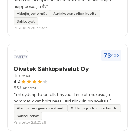
huippuosaajia 👍”
Akkujärjestelmät
Aurinkopaneelien huolto
Sähkötyöt
Päivitetty 29.7.2026
73
/100
Oivatek Sähköpalvelut Oy
Uusimaa
4.4
553 arviota
“Yhteydenpito on ollut hyvää, ihmiset mukavia ja
hommat ovat hoituneet juuri niinkuin on sovittu. ”
Akut ja energianvarastointi
Sähköjärjestelmien huolto
Sähköurakat
Päivitetty 2.8.2026