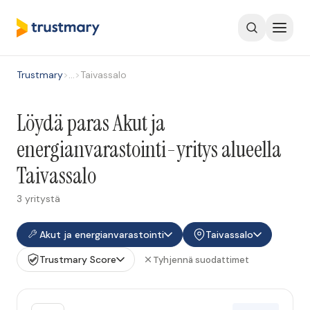
Trustmary
>
…
>
Taivassalo
Löydä paras Akut ja
energianvarastointi-yritys alueella
Taivassalo
3 yritystä
Akut ja energianvarastointi
Taivassalo
Trustmary Score
Tyhjennä suodattimet