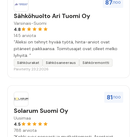
87
/100
Sähköhuolto Ari Tuomi Oy
Varsinais-Suomi
4.8
145 arviota
“Aleksi on tehnyt hyvää työtä, hinta-arviot ovat
pitäneet paikkaansa. Toimitusajat ovat olleet melko
lyhyitä. ”
Sähköurakat
Sähkösaneeraus
Sähköremontti
Päivitetty 23.2.2026
81
/100
Solarum Suomi Oy
Uusimaa
4.5
788 arviota
“Kaikki sujui nopeasti ja mutkattomasti. Asentajat