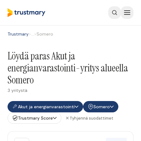
Trustmary
>
…
>
Somero
Löydä paras Akut ja
energianvarastointi-yritys alueella
Somero
3 yritystä
Akut ja energianvarastointi
Somero
Trustmary Score
Tyhjennä suodattimet