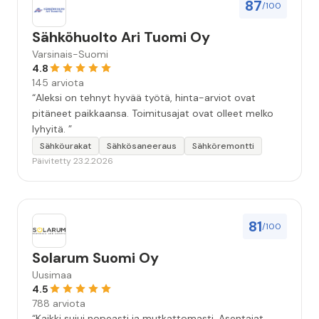
87
/100
Sähköhuolto Ari Tuomi Oy
Varsinais-Suomi
4.8
145 arviota
“Aleksi on tehnyt hyvää työtä, hinta-arviot ovat
pitäneet paikkaansa. Toimitusajat ovat olleet melko
lyhyitä. ”
Sähköurakat
Sähkösaneeraus
Sähköremontti
Päivitetty 23.2.2026
81
/100
Solarum Suomi Oy
Uusimaa
4.5
788 arviota
“Kaikki sujui nopeasti ja mutkattomasti. Asentajat