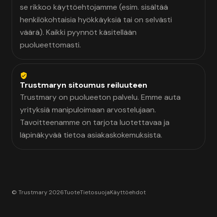
se rikkoo käyttöehtojamme (esim. sisältää
henkilökohtaisia hyökkäyksiä tai on selvästi
väärä). Kaikki pyynnöt käsitellään
puolueettomasti.
Trustmaryn sitoumus reiluuteen
Trustmary on puolueeton palvelu. Emme auta
yrityksiä manipuloimaan arvostelujaan.
Tavoitteenamme on tarjota luotettavaa ja
läpinäkyvää tietoa asiakaskokemuksista.
© Trustmary 2026
Tuote
Tietosuoja
Käyttöehdot