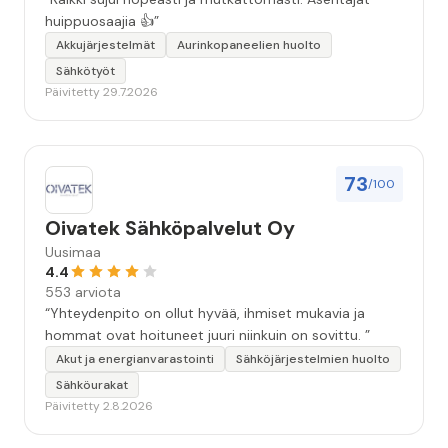
huippuosaajia 👍”
Akkujärjestelmät
Aurinkopaneelien huolto
Sähkötyöt
Päivitetty 29.7.2026
73
/100
Oivatek Sähköpalvelut Oy
Uusimaa
4.4
553 arviota
“Yhteydenpito on ollut hyvää, ihmiset mukavia ja
hommat ovat hoituneet juuri niinkuin on sovittu. ”
Akut ja energianvarastointi
Sähköjärjestelmien huolto
Sähköurakat
Päivitetty 2.8.2026