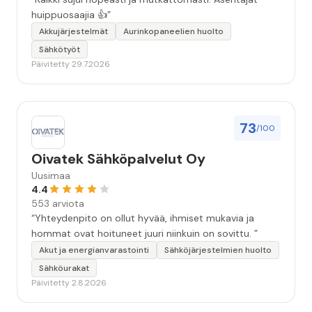
huippuosaajia 👍”
Akkujärjestelmät
Aurinkopaneelien huolto
Sähkötyöt
Päivitetty 29.7.2026
73
/100
Oivatek Sähköpalvelut Oy
Uusimaa
4.4
553 arviota
“Yhteydenpito on ollut hyvää, ihmiset mukavia ja
hommat ovat hoituneet juuri niinkuin on sovittu. ”
Akut ja energianvarastointi
Sähköjärjestelmien huolto
Sähköurakat
Päivitetty 2.8.2026