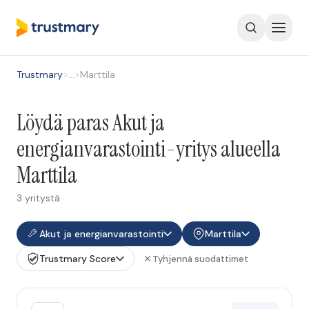
Trustmary
>
…
>
Marttila
Löydä paras Akut ja
energianvarastointi-yritys alueella
Marttila
3 yritystä
Akut ja energianvarastointi
Marttila
Trustmary Score
Tyhjennä suodattimet