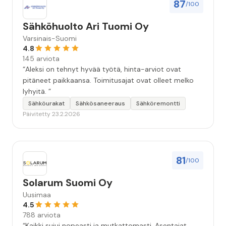
87
/100
Sähköhuolto Ari Tuomi Oy
Varsinais-Suomi
4.8
145 arviota
“Aleksi on tehnyt hyvää työtä, hinta-arviot ovat
pitäneet paikkaansa. Toimitusajat ovat olleet melko
lyhyitä. ”
Sähköurakat
Sähkösaneeraus
Sähköremontti
Päivitetty 23.2.2026
81
/100
Solarum Suomi Oy
Uusimaa
4.5
788 arviota
“Kaikki sujui nopeasti ja mutkattomasti. Asentajat