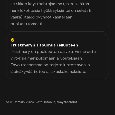
se rikkoo käyttöehtojamme (esim. sisältää
henkilökohtaisia hyökkäyksiä tai on selvästi
väärä). Kaikki pyynnöt käsitellään
puolueettomasti.
Trustmaryn sitoumus reiluuteen
Trustmary on puolueeton palvelu. Emme auta
yrityksiä manipuloimaan arvostelujaan.
Tavoitteenamme on tarjota luotettavaa ja
läpinäkyvää tietoa asiakaskokemuksista.
© Trustmary 2026
Tuote
Tietosuoja
Käyttöehdot