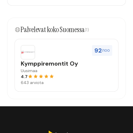
Palvelevat koko Suomessa
(1)
92
/100
Kymppiremontit Oy
Uusimaa
4.7
643 arviota