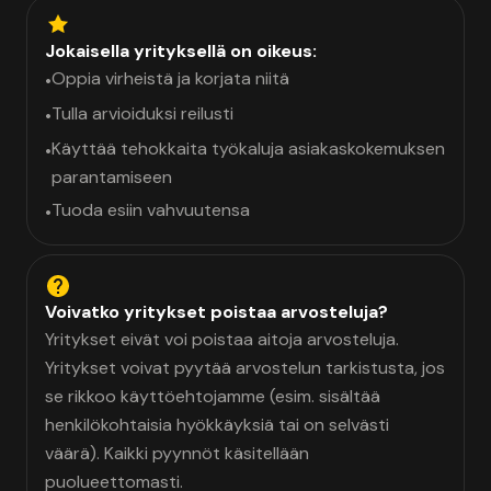
Jokaisella yrityksellä on oikeus:
Oppia virheistä ja korjata niitä
•
Tulla arvioiduksi reilusti
•
Käyttää tehokkaita työkaluja asiakaskokemuksen
•
parantamiseen
Tuoda esiin vahvuutensa
•
Voivatko yritykset poistaa arvosteluja?
Yritykset eivät voi poistaa aitoja arvosteluja.
Yritykset voivat pyytää arvostelun tarkistusta, jos
se rikkoo käyttöehtojamme (esim. sisältää
henkilökohtaisia hyökkäyksiä tai on selvästi
väärä). Kaikki pyynnöt käsitellään
puolueettomasti.