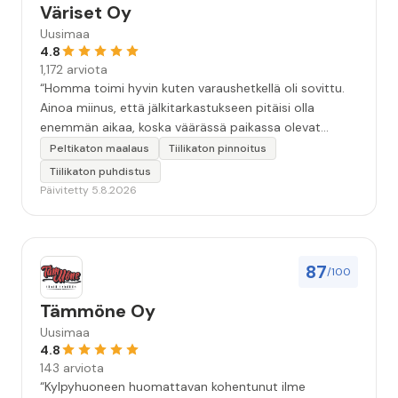
Väriset Oy
Uusimaa
4.8
1,172 arviota
“Homma toimi hyvin kuten varaushetkellä oli sovittu.
Ainoa miinus, että jälkitarkastukseen pitäisi olla
enemmän aikaa, koska väärässä paikassa olevat
maalitipat löytyy myöhemmin ”
Peltikaton maalaus
Tiilikaton pinnoitus
Tiilikaton puhdistus
Päivitetty 5.8.2026
87
/100
Tämmöne Oy
Uusimaa
4.8
143 arviota
“Kylpyhuoneen huomattavan kohentunut ilme