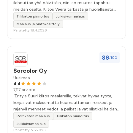
ilahduttaa yhä päivittäin, niin iso muutos tapahtui
meidän osalta. Kiitos Veera tarkasta ja huolellisesta
työstä, sekä ystävällisestä palvelusta!”
Tiilikaton pinnoitus
Julkisivumaalaus
Maalaus ja pintakäsittely
Päivitetty 18.4.2026
86
/100
Sorcolor Oy
Uusimaa
4.4
7,117 arviota
“Erityis Suuri kiitos maalareille, tekivät hyvää työtä,
korjasivat mukisematta huomauttamani roiskeet ja
rajanyli menneet vedot ja paikat jäivät siistiksi heidän
lähtönsä jälkeen.”
Peltikaton maalaus
Tiilikaton pinnoitus
Julkisivumaalaus
Päivitetty 5.8.2026