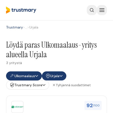
Trustmary
>
…
>
Urjala
Löydä paras Ulkomaalaus-yritys
alueella Urjala
3 yritystä
Ulkomaalaus
Urjala
Trustmary Score
Tyhjennä suodattimet
92
/100