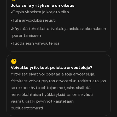
Jokaisella yrityksellä on oikeus:
Oppia virheistä ja korjata niitä
•
Tulla arvioiduksi reilusti
•
Käyttää tehokkaita työkaluja asiakaskokemuksen
•
parantamiseen
Tuoda esiin vahvuutensa
•
Voivatko yritykset poistaa arvosteluja?
Yritykset eivät voi poistaa aitoja arvosteluja.
Yritykset voivat pyytää arvostelun tarkistusta, jos
se rikkoo käyttöehtojamme (esim. sisältää
henkilökohtaisia hyökkäyksiä tai on selvästi
väärä). Kaikki pyynnöt käsitellään
puolueettomasti.