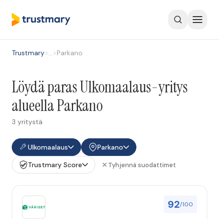
Trustmary
>
…
>
Parkano
Löydä paras Ulkomaalaus-yritys
alueella Parkano
3 yritystä
Ulkomaalaus
Parkano
Trustmary Score
Tyhjennä suodattimet
92
/100