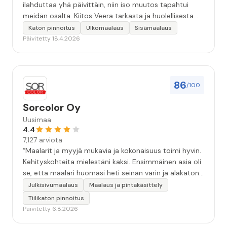
ilahduttaa yhä päivittäin, niin iso muutos tapahtui
meidän osalta. Kiitos Veera tarkasta ja huolellisesta
työstä, sekä ystävällisestä palvelusta!”
Katon pinnoitus
Ulkomaalaus
Sisämaalaus
Päivitetty 18.4.2026
86
/100
Sorcolor Oy
Uusimaa
4.4
7,127 arviota
“Maalarit ja myyjä mukavia ja kokonaisuus toimi hyvin.
Kehityskohteita mielestäni kaksi. Ensimmäinen asia oli
se, että maalari huomasi heti seinän värin ja alakaton
värin erot mitä en huomannut. Hyvä toki että siinä
Julkisivumaalaus
Maalaus ja pintakäsittely
kohtaa huomattu mutta toki optimaalisessa
Tiilikaton pinnoitus
tilanteessa myyjä olisi jo kiinnittänyt tähän huomiota.
Päivitetty 6.8.2026
Toinen kehityskohde on myyjän ja maalajien välinen