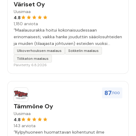
Väriset Oy
Uusimaa
4.8
1,180 arviota
“Maalausurakka hoitui kokonaisuudessaan
erinomaisesti, vaikka hanke jouduttiin sääolosuhteiden
ja muiden (tilaajasta johtuvien) esteiden vuoksi
keskeyttämään n. 3 viikoksi. Maalaistulos on oikein
Ulkoverhouksen maalaus
Sokkelin maalaus
hyvä, yhteydenpito erinomaista, jälkityöt tehtiin
Tiilikaton maalaus
huolellisesti. Suosittelen. Erityiskiitos itse maalareille:
Päivitetty 6.8.2026
Miljalle ja Valmalle!”
87
/100
Tämmöne Oy
Uusimaa
4.8
143 arviota
“Kylpyhuoneen huomattavan kohentunut ilme