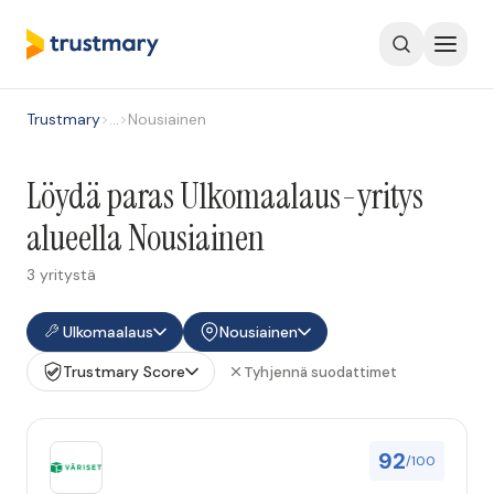
Trustmary
>
…
>
Nousiainen
Löydä paras Ulkomaalaus-yritys
alueella Nousiainen
3 yritystä
Ulkomaalaus
Nousiainen
Trustmary Score
Tyhjennä suodattimet
92
/100