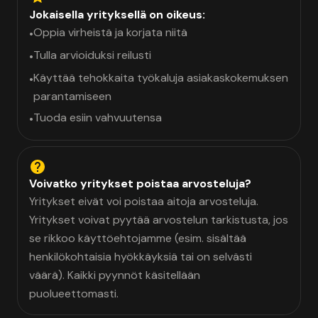
Jokaisella yrityksellä on oikeus:
Oppia virheistä ja korjata niitä
•
Tulla arvioiduksi reilusti
•
Käyttää tehokkaita työkaluja asiakaskokemuksen
•
parantamiseen
Tuoda esiin vahvuutensa
•
Voivatko yritykset poistaa arvosteluja?
Yritykset eivät voi poistaa aitoja arvosteluja.
Yritykset voivat pyytää arvostelun tarkistusta, jos
se rikkoo käyttöehtojamme (esim. sisältää
henkilökohtaisia hyökkäyksiä tai on selvästi
väärä). Kaikki pyynnöt käsitellään
puolueettomasti.