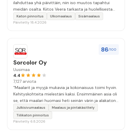
ilahduttaa yhä päivittäin, niin iso muutos tapahtui
meidän osalta. Kiitos Veera tarkasta ja huolellisesta
työstä, sekä ystävällisestä palvelusta!”
Katon pinnoitus
Ulkomaalaus
Sisämaalaus
Päivitetty 18.4.2026
86
/100
Sorcolor Oy
Uusimaa
4.4
7,127 arviota
“Maalarit ja myyjä mukavia ja kokonaisuus toimi hyvin.
Kehityskohteita mielestäni kaksi. Ensimmäinen asia oli
se, että maalari huomasi heti seinän värin ja alakaton
värin erot mitä en huomannut. Hyvä toki että siinä
Julkisivumaalaus
Maalaus ja pintakäsittely
kohtaa huomattu mutta toki optimaalisessa
Tiilikaton pinnoitus
tilanteessa myyjä olisi jo kiinnittänyt tähän huomiota.
Päivitetty 6.8.2026
Toinen kehityskohde on myyjän ja maalajien välinen