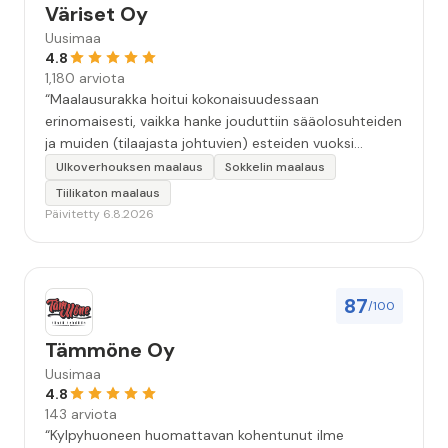
Väriset Oy
Uusimaa
4.8
1,180 arviota
“Maalausurakka hoitui kokonaisuudessaan
erinomaisesti, vaikka hanke jouduttiin sääolosuhteiden
ja muiden (tilaajasta johtuvien) esteiden vuoksi
keskeyttämään n. 3 viikoksi. Maalaistulos on oikein
Ulkoverhouksen maalaus
Sokkelin maalaus
hyvä, yhteydenpito erinomaista, jälkityöt tehtiin
Tiilikaton maalaus
huolellisesti. Suosittelen. Erityiskiitos itse maalareille:
Päivitetty 6.8.2026
Miljalle ja Valmalle!”
87
/100
Tämmöne Oy
Uusimaa
4.8
143 arviota
“Kylpyhuoneen huomattavan kohentunut ilme