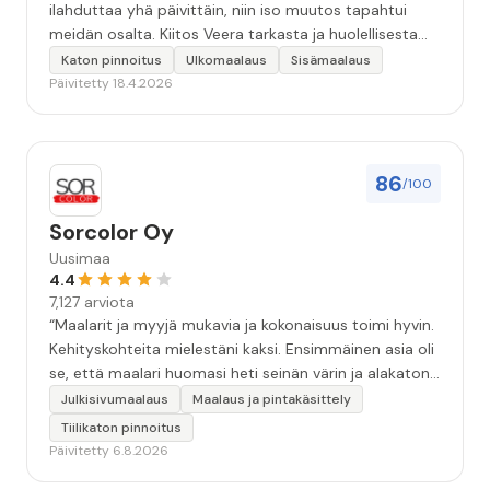
ilahduttaa yhä päivittäin, niin iso muutos tapahtui
meidän osalta. Kiitos Veera tarkasta ja huolellisesta
työstä, sekä ystävällisestä palvelusta!”
Katon pinnoitus
Ulkomaalaus
Sisämaalaus
Päivitetty 18.4.2026
86
/100
Sorcolor Oy
Uusimaa
4.4
7,127 arviota
“Maalarit ja myyjä mukavia ja kokonaisuus toimi hyvin.
Kehityskohteita mielestäni kaksi. Ensimmäinen asia oli
se, että maalari huomasi heti seinän värin ja alakaton
värin erot mitä en huomannut. Hyvä toki että siinä
Julkisivumaalaus
Maalaus ja pintakäsittely
kohtaa huomattu mutta toki optimaalisessa
Tiilikaton pinnoitus
tilanteessa myyjä olisi jo kiinnittänyt tähän huomiota.
Päivitetty 6.8.2026
Toinen kehityskohde on myyjän ja maalajien välinen