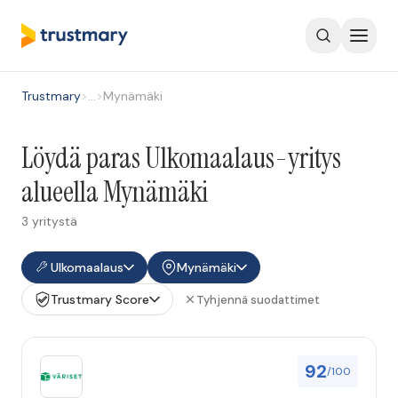
Trustmary
>
…
>
Mynämäki
Löydä paras Ulkomaalaus-yritys
alueella Mynämäki
3 yritystä
Ulkomaalaus
Mynämäki
Trustmary Score
Tyhjennä suodattimet
92
/100