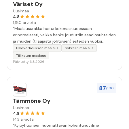
Väriset Oy
Uusimaa
4.8
1,180 arviota
“Maalausurakka hoitui kokonaisuudessaan
erinomaisesti, vaikka hanke jouduttiin sääolosuhteiden
ja muiden (tilaajasta johtuvien) esteiden vuoksi
keskeyttämään n. 3 viikoksi. Maalaistulos on oikein
Ulkoverhouksen maalaus
Sokkelin maalaus
hyvä, yhteydenpito erinomaista, jälkityöt tehtiin
Tiilikaton maalaus
huolellisesti. Suosittelen. Erityiskiitos itse maalareille:
Päivitetty 6.8.2026
Miljalle ja Valmalle!”
87
/100
Tämmöne Oy
Uusimaa
4.8
143 arviota
“Kylpyhuoneen huomattavan kohentunut ilme