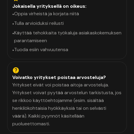
Jokaisella yrityksellä on oikeus:
Oppia virheistä ja korjata niitä
•
Tulla arvioiduksi reilusti
•
Käyttää tehokkaita työkaluja asiakaskokemuksen
•
parantamiseen
Tuoda esiin vahvuutensa
•
Voivatko yritykset poistaa arvosteluja?
Yritykset eivät voi poistaa aitoja arvosteluja.
Yritykset voivat pyytää arvostelun tarkistusta, jos
se rikkoo käyttöehtojamme (esim. sisältää
henkilökohtaisia hyökkäyksiä tai on selvästi
väärä). Kaikki pyynnöt käsitellään
puolueettomasti.