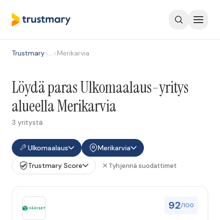
Trustmary
>
…
>
Merikarvia
Löydä paras Ulkomaalaus-yritys
alueella Merikarvia
3 yritystä
Ulkomaalaus
Merikarvia
Trustmary Score
Tyhjennä suodattimet
92
/100