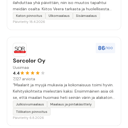
ilahduttaa yhä päivittäin, niin iso muutos tapahtui
meidän osalta. Kiitos Veera tarkasta ja huolellisesta
työstä, sekä ystävällisestä palvelusta!”
Katon pinnoitus
Ulkomaalaus
Sisämaalaus
Päivitetty 18.4.2026
86
/100
Sorcolor Oy
Uusimaa
4.4
7,127 arviota
“Maalarit ja myyjä mukavia ja kokonaisuus toimi hyvin.
Kehityskohteita mielestäni kaksi. Ensimmäinen asia oli
se, että maalari huomasi heti seinän värin ja alakaton
värin erot mitä en huomannut. Hyvä toki että siinä
Julkisivumaalaus
Maalaus ja pintakäsittely
kohtaa huomattu mutta toki optimaalisessa
Tiilikaton pinnoitus
tilanteessa myyjä olisi jo kiinnittänyt tähän huomiota.
Päivitetty 6.8.2026
Toinen kehityskohde on myyjän ja maalajien välinen