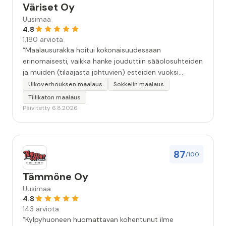
Väriset Oy
Uusimaa
4.8
1,180 arviota
“Maalausurakka hoitui kokonaisuudessaan
erinomaisesti, vaikka hanke jouduttiin sääolosuhteiden
ja muiden (tilaajasta johtuvien) esteiden vuoksi
keskeyttämään n. 3 viikoksi. Maalaistulos on oikein
Ulkoverhouksen maalaus
Sokkelin maalaus
hyvä, yhteydenpito erinomaista, jälkityöt tehtiin
Tiilikaton maalaus
huolellisesti. Suosittelen. Erityiskiitos itse maalareille:
Päivitetty 6.8.2026
Miljalle ja Valmalle!”
87
/100
Tämmöne Oy
Uusimaa
4.8
143 arviota
“Kylpyhuoneen huomattavan kohentunut ilme