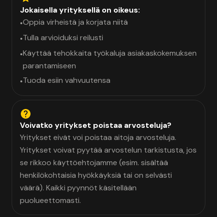
Jokaisella yrityksellä on oikeus:
Oppia virheistä ja korjata niitä
•
Tulla arvioiduksi reilusti
•
Käyttää tehokkaita työkaluja asiakaskokemuksen
•
parantamiseen
Tuoda esiin vahvuutensa
•
Voivatko yritykset poistaa arvosteluja?
Yritykset eivät voi poistaa aitoja arvosteluja.
Yritykset voivat pyytää arvostelun tarkistusta, jos
se rikkoo käyttöehtojamme (esim. sisältää
henkilökohtaisia hyökkäyksiä tai on selvästi
väärä). Kaikki pyynnöt käsitellään
puolueettomasti.