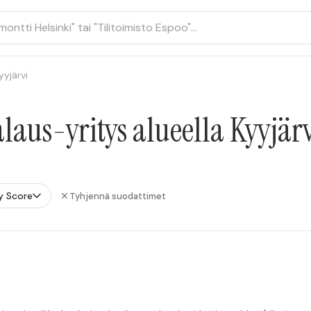
yyjärvi
aus-yritys alueella Kyyjär
y Score
Tyhjennä suodattimet