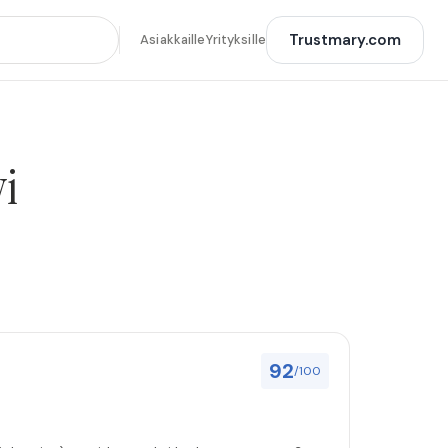
Trustmary.com
Asiakkaille
Yrityksille
vi
92
/100