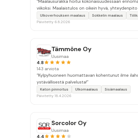
“Maalausurakka hoitui kokonaisuudessaan erinomais
viikoksi. Maalaistulos on oikein hyvä, yhteydenpito er
Ulkoverhouksen maalaus
Sokkelin maalaus
Tiil
Päivitetty 6.8.2026
Tämmöne Oy
Uusimaa
4.8
143 arviota
“Kylpyhuoneen huomattavan kohentunut ilme ilahdut
ystävällisestä palvelusta!”
Katon pinnoitus
Ulkomaalaus
Sisämaalaus
Päivitetty 18.4.2026
Sorcolor Oy
Uusimaa
4.4