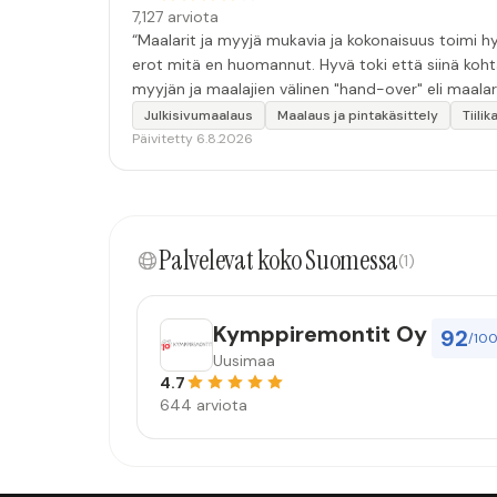
7,127 arviota
“Maalarit ja myyjä mukavia ja kokonaisuus toimi hyv
erot mitä en huomannut. Hyvä toki että siinä koht
myyjän ja maalajien välinen "hand-over" eli maalar
tulevaisuudessakin mahdollisuus että palveluita k
Julkisivumaalaus
Maalaus ja pintakäsittely
Tiili
Päivitetty 6.8.2026
Palvelevat koko Suomessa
(1)
Kymppiremontit Oy
92
/10
Uusimaa
4.7
644 arviota