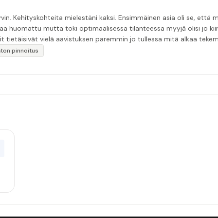
in. Kehityskohteita mielestäni kaksi. Ensimmäinen asia oli se, että m
aa huomattu mutta toki optimaalisessa tilanteessa myyjä olisi jo ki
it tietäisivät vielä aavistuksen paremmin jo tullessa mitä alkaa tek
äytän”
katon pinnoitus
0