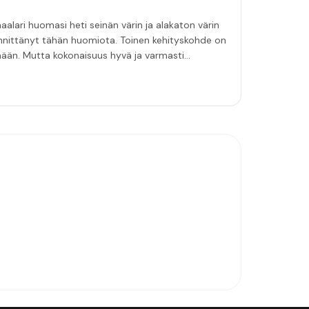
aalari huomasi heti seinän värin ja alakaton värin
innittänyt tähän huomiota. Toinen kehityskohde on
emään. Mutta kokonaisuus hyvä ja varmasti