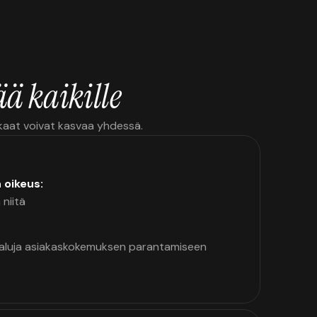
ä kaikille
kkaat voivat kasvaa yhdessä.
n oikeus:
 niitä
kaluja asiakaskokemuksen parantamiseen