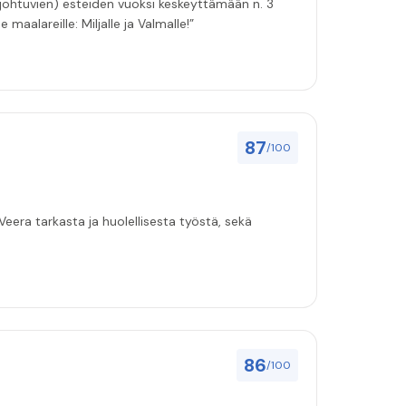
 johtuvien) esteiden vuoksi keskeyttämään n. 3
 maalareille: Miljalle ja Valmalle!”
87
/100
eera tarkasta ja huolellisesta työstä, sekä
86
/100