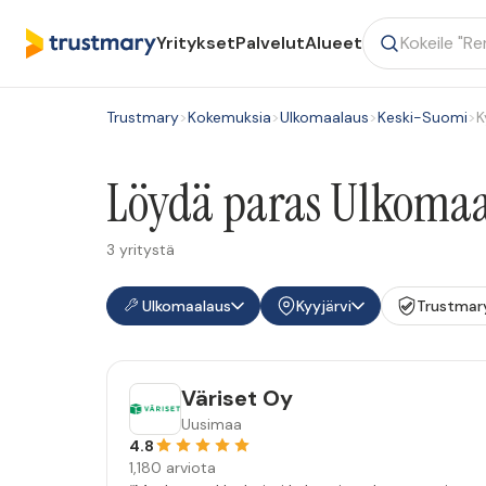
Yritykset
Palvelut
Alueet
Trustmary
>
Kokemuksia
>
Ulkomaalaus
>
Keski-Suomi
>
K
Löydä paras Ulkomaal
3 yritystä
Ulkomaalaus
Kyyjärvi
Trustmar
Väriset Oy
Uusimaa
4.8
1,180 arviota