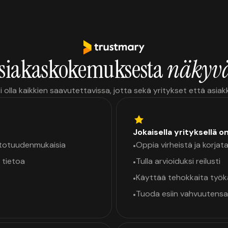
siakaskokemuksesta
näkyvä
i olla kaikkien saavutettavissa, jotta sekä yritykset että asia
Jokaisella yrityksellä o
a totuudenmukaisia
Oppia virheistä ja korjata
•
 tietoa
Tulla arvioiduksi reilusti
•
Käyttää tehokkaita työ
•
Tuoda esiin vahvuutensa
•