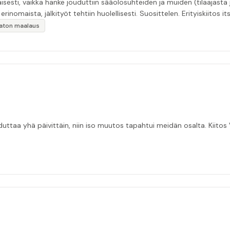
esti, vaikka hanke jouduttiin sääolosuhteiden ja muiden (tilaajasta
inomaista, jälkityöt tehtiin huolellisesti. Suosittelen. Erityiskiitos itse
ikaton maalaus
taa yhä päivittäin, niin iso muutos tapahtui meidän osalta. Kiitos V