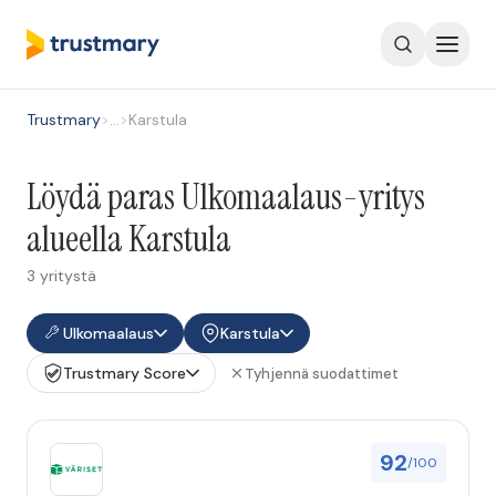
Trustmary
>
…
>
Karstula
Löydä paras Ulkomaalaus-yritys
alueella Karstula
3 yritystä
Ulkomaalaus
Karstula
Trustmary Score
Tyhjennä suodattimet
92
/100