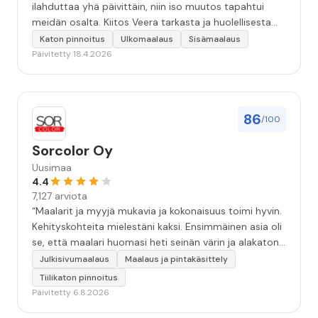
ilahduttaa yhä päivittäin, niin iso muutos tapahtui
meidän osalta. Kiitos Veera tarkasta ja huolellisesta
työstä, sekä ystävällisestä palvelusta!”
Katon pinnoitus
Ulkomaalaus
Sisämaalaus
Päivitetty 18.4.2026
86
/100
Sorcolor Oy
Uusimaa
4.4
7,127 arviota
“Maalarit ja myyjä mukavia ja kokonaisuus toimi hyvin.
Kehityskohteita mielestäni kaksi. Ensimmäinen asia oli
se, että maalari huomasi heti seinän värin ja alakaton
värin erot mitä en huomannut. Hyvä toki että siinä
Julkisivumaalaus
Maalaus ja pintakäsittely
kohtaa huomattu mutta toki optimaalisessa
Tiilikaton pinnoitus
tilanteessa myyjä olisi jo kiinnittänyt tähän huomiota.
Päivitetty 6.8.2026
Toinen kehityskohde on myyjän ja maalajien välinen