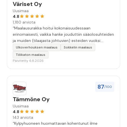
Väriset Oy
Uusimaa
4.8
1,180 arviota
“Maalausurakka hoitui kokonaisuudessaan
erinomaisesti, vaikka hanke jouduttiin sääolosuhteiden
ja muiden (tilaajasta johtuvien) esteiden vuoksi
keskeyttämään n. 3 viikoksi. Maalaistulos on oikein
Ulkoverhouksen maalaus
Sokkelin maalaus
hyvä, yhteydenpito erinomaista, jälkityöt tehtiin
Tiilikaton maalaus
huolellisesti. Suosittelen. Erityiskiitos itse maalareille:
Päivitetty 6.8.2026
Miljalle ja Valmalle!”
87
/100
Tämmöne Oy
Uusimaa
4.8
143 arviota
“Kylpyhuoneen huomattavan kohentunut ilme