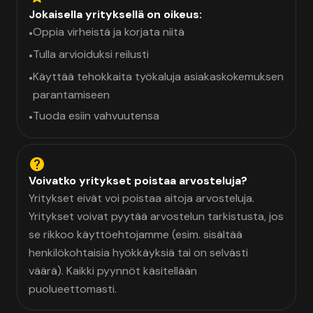
Jokaisella yrityksellä on oikeus:
Oppia virheistä ja korjata niitä
•
Tulla arvioiduksi reilusti
•
Käyttää tehokkaita työkaluja asiakaskokemuksen
•
parantamiseen
Tuoda esiin vahvuutensa
•
Voivatko yritykset poistaa arvosteluja?
Yritykset eivät voi poistaa aitoja arvosteluja.
Yritykset voivat pyytää arvostelun tarkistusta, jos
se rikkoo käyttöehtojamme (esim. sisältää
henkilökohtaisia hyökkäyksiä tai on selvästi
väärä). Kaikki pyynnöt käsitellään
puolueettomasti.