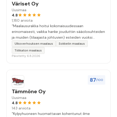
Väriset Oy
Uusimaa
4.8
1,180 arviota
“Maalausurakka hoitui kokonaisuudessaan
erinomaisesti, vaikka hanke jouduttiin sääolosuhteiden
ja muiden (tilaajasta johtuvien) esteiden vuoksi
keskeyttämään n. 3 viikoksi. Maalaistulos on oikein
Ulkoverhouksen maalaus
Sokkelin maalaus
hyvä, yhteydenpito erinomaista, jälkityöt tehtiin
Tiilikaton maalaus
huolellisesti. Suosittelen. Erityiskiitos itse maalareille:
Päivitetty 6.8.2026
Miljalle ja Valmalle!”
87
/100
Tämmöne Oy
Uusimaa
4.8
143 arviota
“Kylpyhuoneen huomattavan kohentunut ilme