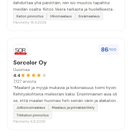
ilahduttaa yhä päivittäin, niin iso muutos tapahtui
meidän osalta. Kiitos Veera tarkasta ja huolellisesta
työstä, sekä ystävällisestä palvelusta!”
Katon pinnoitus
Ulkomaalaus
Sisämaalaus
Päivitetty 18.4.2026
86
/100
Sorcolor Oy
Uusimaa
4.4
7,127 arviota
“Maalarit ja myyjä mukavia ja kokonaisuus toimi hyvin.
Kehityskohteita mielestäni kaksi. Ensimmäinen asia oli
se, että maalari huomasi heti seinän värin ja alakaton
värin erot mitä en huomannut. Hyvä toki että siinä
Julkisivumaalaus
Maalaus ja pintakäsittely
kohtaa huomattu mutta toki optimaalisessa
Tiilikaton pinnoitus
tilanteessa myyjä olisi jo kiinnittänyt tähän huomiota.
Päivitetty 6.8.2026
Toinen kehityskohde on myyjän ja maalajien välinen