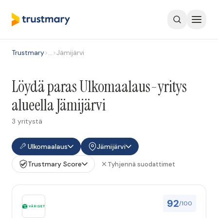
Trustmary
>
…
>
Jämijärvi
Löydä paras Ulkomaalaus-yritys
alueella Jämijärvi
3 yritystä
Ulkomaalaus
Jämijärvi
Trustmary Score
Tyhjennä suodattimet
92
/100