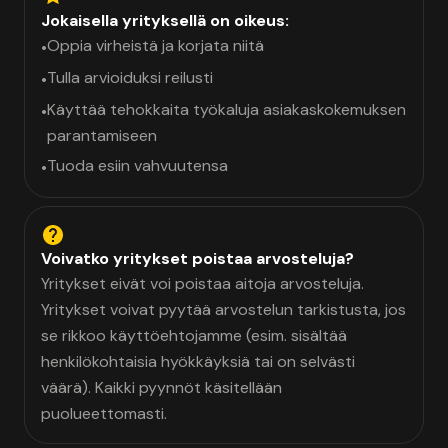
Jokaisella yrityksellä on oikeus:
Oppia virheistä ja korjata niitä
•
Tulla arvioiduksi reilusti
•
Käyttää tehokkaita työkaluja asiakaskokemuksen
•
parantamiseen
Tuoda esiin vahvuutensa
•
Voivatko yritykset poistaa arvosteluja?
Yritykset eivät voi poistaa aitoja arvosteluja.
Yritykset voivat pyytää arvostelun tarkistusta, jos
se rikkoo käyttöehtojamme (esim. sisältää
henkilökohtaisia hyökkäyksiä tai on selvästi
väärä). Kaikki pyynnöt käsitellään
puolueettomasti.