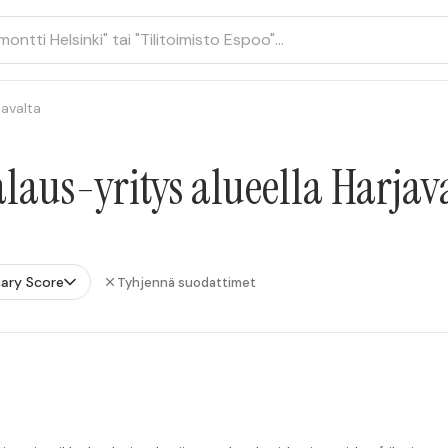
javalta
aus-yritys alueella Harjav
ary Score
Tyhjennä suodattimet