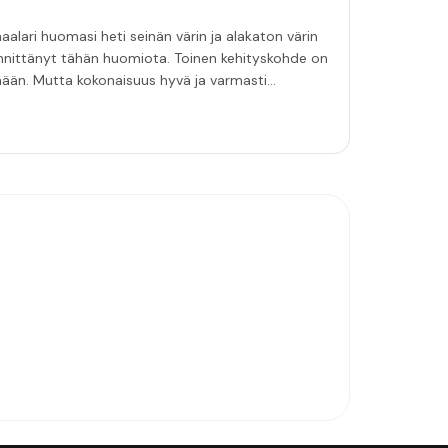
aalari huomasi heti seinän värin ja alakaton värin
innittänyt tähän huomiota. Toinen kehityskohde on
emään. Mutta kokonaisuus hyvä ja varmasti