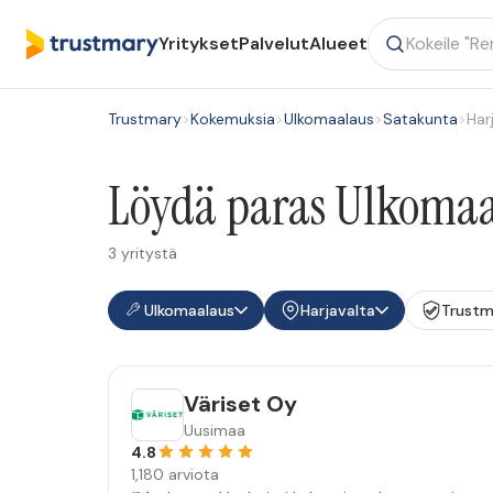
Yritykset
Palvelut
Alueet
Trustmary
>
Kokemuksia
>
Ulkomaalaus
>
Satakunta
>
Har
Löydä paras Ulkomaal
3 yritystä
Ulkomaalaus
Harjavalta
Trustm
Väriset Oy
Uusimaa
4.8
1,180 arviota