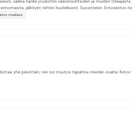
esti, vaikka hanke jouduttiin sääolosuhteiden ja muiden (tilaajasta
inomaista, jälkityöt tehtiin huolellisesti. Suosittelen. Erityiskiitos itse
ikaton maalaus
taa yhä päivittäin, niin iso muutos tapahtui meidän osalta. Kiitos V