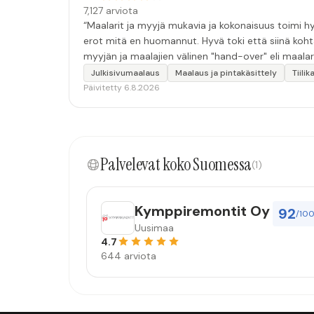
7,127 arviota
“Maalarit ja myyjä mukavia ja kokonaisuus toimi hyv
erot mitä en huomannut. Hyvä toki että siinä koht
myyjän ja maalajien välinen "hand-over" eli maalar
tulevaisuudessakin mahdollisuus että palveluita k
Julkisivumaalaus
Maalaus ja pintakäsittely
Tiili
Päivitetty 6.8.2026
Palvelevat koko Suomessa
(1)
Kymppiremontit Oy
92
/10
Uusimaa
4.7
644 arviota