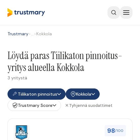
Trustmary
>
…
>
Kokkola
Löydä paras Tiilikaton pinnoitus-
yritys alueella Kokkola
3 yritystä
Tiilikaton pinnoitus
Kokkola
Trustmary Score
Tyhjennä suodattimet
98
/100