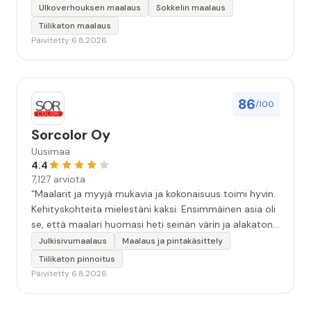
keskeyttämään n. 3 viikoksi. Maalaistulos on oikein
Ulkoverhouksen maalaus
Sokkelin maalaus
hyvä, yhteydenpito erinomaista, jälkityöt tehtiin
Tiilikaton maalaus
huolellisesti. Suosittelen. Erityiskiitos itse maalareille:
Päivitetty 6.8.2026
Miljalle ja Valmalle!”
86
/100
Sorcolor Oy
Uusimaa
4.4
7,127 arviota
“Maalarit ja myyjä mukavia ja kokonaisuus toimi hyvin.
Kehityskohteita mielestäni kaksi. Ensimmäinen asia oli
se, että maalari huomasi heti seinän värin ja alakaton
värin erot mitä en huomannut. Hyvä toki että siinä
Julkisivumaalaus
Maalaus ja pintakäsittely
kohtaa huomattu mutta toki optimaalisessa
Tiilikaton pinnoitus
tilanteessa myyjä olisi jo kiinnittänyt tähän huomiota.
Päivitetty 6.8.2026
Toinen kehityskohde on myyjän ja maalajien välinen
"hand-over" eli maalarit tietäisivät vielä aavistuksen