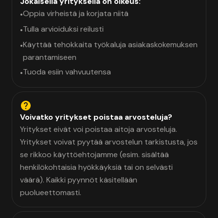
Jokaisella yrityksellä on oikeus:
Oppia virheistä ja korjata niitä
•
Tulla arvioiduksi reilusti
•
Käyttää tehokkaita työkaluja asiakaskokemuksen
•
parantamiseen
Tuoda esiin vahvuutensa
•
Voivatko yritykset poistaa arvosteluja?
Yritykset eivät voi poistaa aitoja arvosteluja.
Yritykset voivat pyytää arvostelun tarkistusta, jos
se rikkoo käyttöehtojamme (esim. sisältää
henkilökohtaisia hyökkäyksiä tai on selvästi
väärä). Kaikki pyynnöt käsitellään
puolueettomasti.