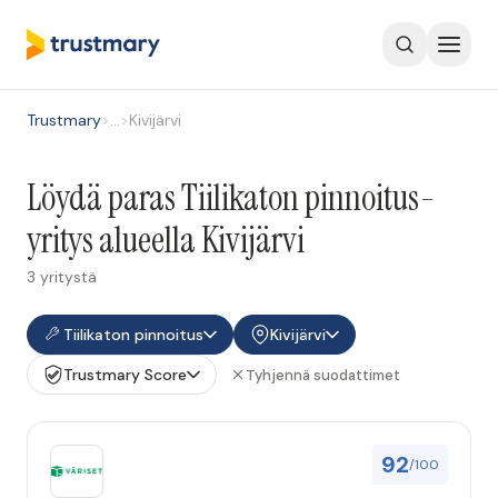
Trustmary
>
…
>
Kivijärvi
Löydä paras Tiilikaton pinnoitus-
yritys alueella Kivijärvi
3 yritystä
Tiilikaton pinnoitus
Kivijärvi
Trustmary Score
Tyhjennä suodattimet
92
/100