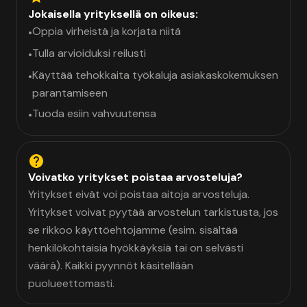
Jokaisella yrityksellä on oikeus:
Oppia virheistä ja korjata niitä
•
Tulla arvioiduksi reilusti
•
Käyttää tehokkaita työkaluja asiakaskokemuksen
•
parantamiseen
Tuoda esiin vahvuutensa
•
Voivatko yritykset poistaa arvosteluja?
Yritykset eivät voi poistaa aitoja arvosteluja.
Yritykset voivat pyytää arvostelun tarkistusta, jos
se rikkoo käyttöehtojamme (esim. sisältää
henkilökohtaisia hyökkäyksiä tai on selvästi
väärä). Kaikki pyynnöt käsitellään
puolueettomasti.