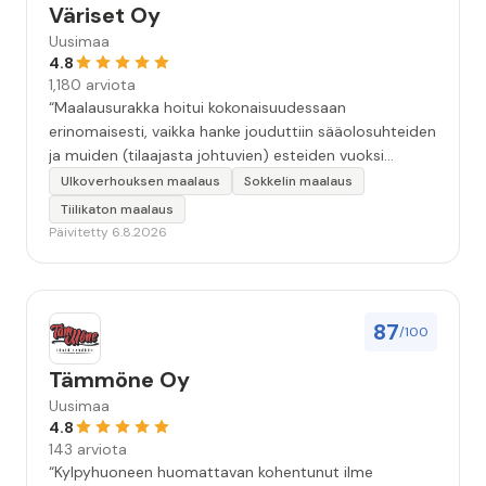
Väriset Oy
Uusimaa
4.8
1,180 arviota
“Maalausurakka hoitui kokonaisuudessaan
erinomaisesti, vaikka hanke jouduttiin sääolosuhteiden
ja muiden (tilaajasta johtuvien) esteiden vuoksi
keskeyttämään n. 3 viikoksi. Maalaistulos on oikein
Ulkoverhouksen maalaus
Sokkelin maalaus
hyvä, yhteydenpito erinomaista, jälkityöt tehtiin
Tiilikaton maalaus
huolellisesti. Suosittelen. Erityiskiitos itse maalareille:
Päivitetty 6.8.2026
Miljalle ja Valmalle!”
87
/100
Tämmöne Oy
Uusimaa
4.8
143 arviota
“Kylpyhuoneen huomattavan kohentunut ilme