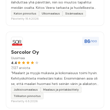
ilahduttaa yhä päivittäin, niin iso muutos tapahtui
meidän osalta. Kiitos Veera tarkasta ja huolellisesta
työstä, sekä ystävällisestä palvelusta!”
Katon pinnoitus
Ulkomaalaus
Sisämaalaus
Päivitetty 18.4.2026
86
/100
Sorcolor Oy
Uusimaa
4.4
7,127 arviota
“Maalarit ja myyjä mukavia ja kokonaisuus toimi hyvin.
Kehityskohteita mielestäni kaksi. Ensimmäinen asia oli
se, että maalari huomasi heti seinän värin ja alakaton
värin erot mitä en huomannut. Hyvä toki että siinä
Julkisivumaalaus
Maalaus ja pintakäsittely
kohtaa huomattu mutta toki optimaalisessa
Tiilikaton pinnoitus
tilanteessa myyjä olisi jo kiinnittänyt tähän huomiota.
Päivitetty 6.8.2026
Toinen kehityskohde on myyjän ja maalajien välinen