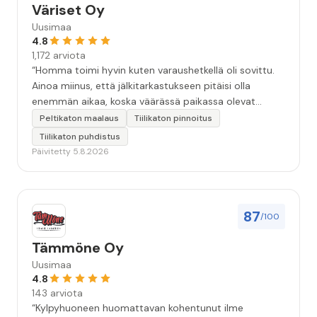
Väriset Oy
Uusimaa
4.8
1,172 arviota
“Homma toimi hyvin kuten varaushetkellä oli sovittu.
Ainoa miinus, että jälkitarkastukseen pitäisi olla
enemmän aikaa, koska väärässä paikassa olevat
maalitipat löytyy myöhemmin ”
Peltikaton maalaus
Tiilikaton pinnoitus
Tiilikaton puhdistus
Päivitetty 5.8.2026
87
/100
Tämmöne Oy
Uusimaa
4.8
143 arviota
“Kylpyhuoneen huomattavan kohentunut ilme