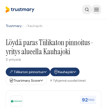
Trustmary
>
…
>
Kauhajoki
Löydä paras Tiilikaton pinnoitus-
yritys alueella Kauhajoki
3 yritystä
Tiilikaton pinnoitus
Kauhajoki
Trustmary Score
Tyhjennä suodattimet
92
/100