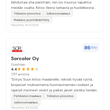
ilahduttaa yhä päivittäin, niin iso muutos tapahtui
meidän osalta. Kiitos Veera tarkasta ja huolellisesta
työstä, sekä ystävällisestä palvelusta!”
Tiilikaton pinnoitus
Julkisivumaalaus
Maalaus ja pintakäsittely
Päivitetty 18.4.2026
86
/100
Sorcolor Oy
Uusimaa
4.4
7,117 arviota
“Erityis Suuri kiitos maalareille, tekivät hyvää työtä,
korjasivat mukisematta huomauttamani roiskeet ja
rajanyli menneet vedot ja paikat jäivät siistiksi heidän
lähtönsä jälkeen.”
Peltikaton maalaus
Tiilikaton pinnoitus
Julkisivumaalaus
Päivitetty 5.8.2026