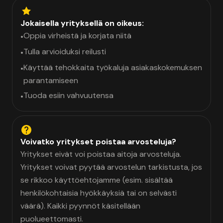
Jokaisella yrityksellä on oikeus:
Oppia virheistä ja korjata niitä
•
Tulla arvioiduksi reilusti
•
Käyttää tehokkaita työkaluja asiakaskokemuksen
•
parantamiseen
Tuoda esiin vahvuutensa
•
Voivatko yritykset poistaa arvosteluja?
Yritykset eivät voi poistaa aitoja arvosteluja.
Yritykset voivat pyytää arvostelun tarkistusta, jos
se rikkoo käyttöehtojamme (esim. sisältää
henkilökohtaisia hyökkäyksiä tai on selvästi
väärä). Kaikki pyynnöt käsitellään
puolueettomasti.