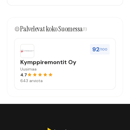
Palvelevat koko Suomessa
(1)
92
/100
Kymppiremontit Oy
Uusimaa
4.7
643 arviota