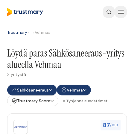
Trustmary
>
…
>
Vehmaa
Löydä paras Sähkösaneeraus-yritys
alueella Vehmaa
3 yritystä
Sähkösaneeraus
Vehmaa
Trustmary Score
Tyhjennä suodattimet
87
/100