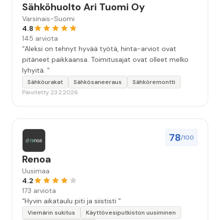
Sähköhuolto Ari Tuomi Oy
Varsinais-Suomi
4.8
145 arviota
“Aleksi on tehnyt hyvää työtä, hinta-arviot ovat
pitäneet paikkaansa. Toimitusajat ovat olleet melko
lyhyitä. ”
Sähköurakat
Sähkösaneeraus
Sähköremontti
Päivitetty 23.2.2026
78
/100
Renoa
Uusimaa
4.2
173 arviota
“Hyvin aikataulu piti ja siististi ”
Viemärin sukitus
Käyttövesiputkiston uusiminen