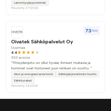
Lämmitysjärjestelmät
Päivitetty 27.7.2026
73
/100
Oivatek Sähköpalvelut Oy
Uusimaa
4.4
553 arviota
“Yhteydenpito on ollut hyvää, ihmiset mukavia ja
hommat ovat hoituneet juuri niinkuin on sovittu. ”
Akut ja energianvarastointi
Sähköjärjestelmien huolto
Sähköurakat
Päivitetty 2.8.2026