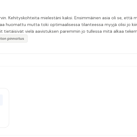
in. Kehityskohteita mielestäni kaksi. Ensimmäinen asia oli se, että m
aa huomattu mutta toki optimaalisessa tilanteessa myyjä olisi jo ki
it tietäisivät vielä aavistuksen paremmin jo tullessa mitä alkaa tek
äytän”
katon pinnoitus
0