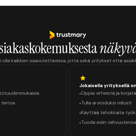
siakaskokemuksesta
näkyvä
i olla kaikkien saavutettavissa, jotta sekä yritykset että asia
Jokaisella yrityksellä o
a totuudenmukaisia
Oppia virheistä ja korjata
•
 tietoa
Tulla arvioiduksi reilusti
•
Käyttää tehokkaita työ
•
Tuoda esiin vahvuutensa
•