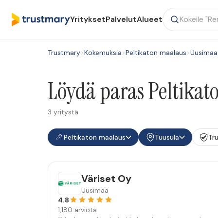
Yritykset
Palvelut
Alueet
Trustmary
>
Kokemuksia
>
Peltikaton maalaus
>
Uusimaa
Löydä paras Peltikat
3 yritystä
Peltikaton maalaus
Tuusula
Tr
Väriset Oy
Uusimaa
4.8
1,180 arviota