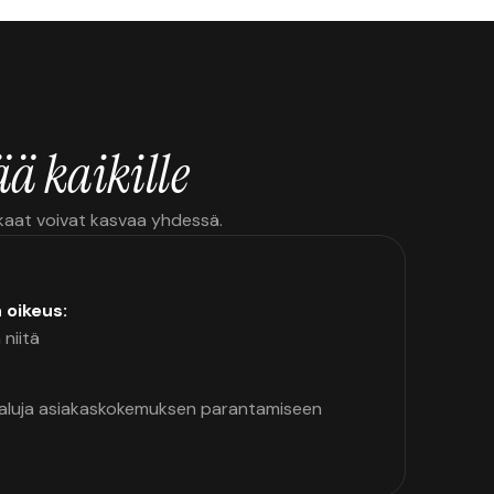
ä kaikille
kkaat voivat kasvaa yhdessä.
n oikeus:
 niitä
kaluja asiakaskokemuksen parantamiseen