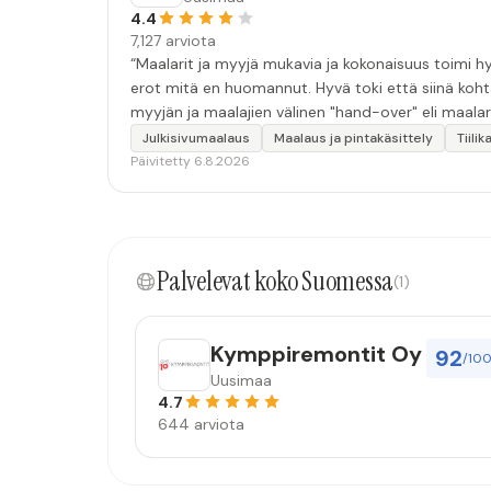
4.4
7,127 arviota
“Maalarit ja myyjä mukavia ja kokonaisuus toimi hyv
erot mitä en huomannut. Hyvä toki että siinä koht
myyjän ja maalajien välinen "hand-over" eli maalar
tulevaisuudessakin mahdollisuus että palveluita k
Julkisivumaalaus
Maalaus ja pintakäsittely
Tiili
Päivitetty 6.8.2026
Palvelevat koko Suomessa
(1)
Kymppiremontit Oy
92
/10
Uusimaa
4.7
644 arviota