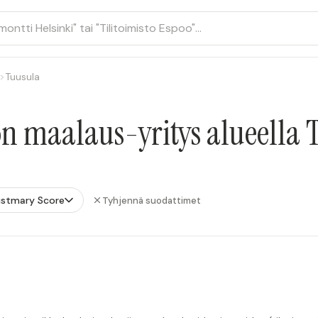
>
Tuusula
on maalaus-yritys alueella 
ustmary Score
Tyhjennä suodattimet