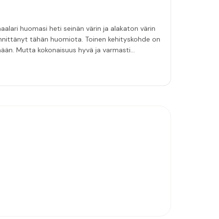
aalari huomasi heti seinän värin ja alakaton värin
innittänyt tähän huomiota. Toinen kehityskohde on
emään. Mutta kokonaisuus hyvä ja varmasti