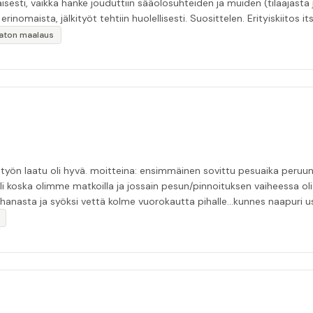
esti, vaikka hanke jouduttiin sääolosuhteiden ja muiden (tilaajasta
inomaista, jälkityöt tehtiin huolellisesti. Suosittelen. Erityiskiitos itse
ikaton maalaus
tui pesijän nukuttua pommiin. uusi aika piti ja
li koska olimme matkoilla ja jossain pesun/pinnoituksen vaiheessa oli p
nasta ja syöksi vettä kolme vuorokautta pihalle...kunnes naapuri uskaltautu