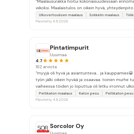
“Maalausurakka hoitui kokonaisuudessaan erinomais
viikoksi. Maalaistulos on oikein hyvä, yhteydenpito er
Ulkoverhouksen maalaus
Sokkelin maalaus
Tiil
Päivitetty 6.8.2026
Pintatimpurit
Uusimaa
4.7
162 arviota
“myyjä oli hyvä ja asiantunteva... ja kauppamies😀 työn laatu oli hyvä. moitteina: ensimmäinen sovittu pesuaika peruun
työn jälki oikein hyvää ja osaavaa. toinen murhe tu
vaiheessa töiden jo loputtua oli letku irronnut ulkoha
tarkkuutta hommiin ja hyvä tulee. ”
Peltikaton maalaus
Katon pesu
Peltikaton pesu
Päivitetty 4.8.2026
Sorcolor Oy
Uusimaa