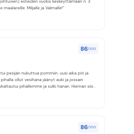
 johtuvien) esteiden vuoksi keskeyttämään n. 3
 maalareille: Miljalle ja Valmalle!”
86
/100
ihalla ollut vesihana jäänyt auki ja jossain
i pihallemme ja sulki hanan. Hieman siis
86
/100