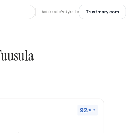
Trustmary.com
Asiakkaille
Yrityksille
Tuusula
92
/100