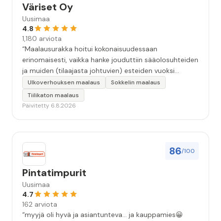
Väriset Oy
Uusimaa
4.8
1,180 arviota
“Maalausurakka hoitui kokonaisuudessaan
erinomaisesti, vaikka hanke jouduttiin sääolosuhteiden
ja muiden (tilaajasta johtuvien) esteiden vuoksi
keskeyttämään n. 3 viikoksi. Maalaistulos on oikein
Ulkoverhouksen maalaus
Sokkelin maalaus
hyvä, yhteydenpito erinomaista, jälkityöt tehtiin
Tiilikaton maalaus
huolellisesti. Suosittelen. Erityiskiitos itse maalareille:
Päivitetty 6.8.2026
Miljalle ja Valmalle!”
86
/100
Pintatimpurit
Uusimaa
4.7
162 arviota
“myyjä oli hyvä ja asiantunteva... ja kauppamies😀