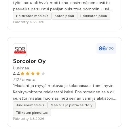
työn laatu oli hyvä. moitteina: ensimmäinen sovittu
pesuaika peruuntui pesijän nukuttua pommiin. uusi
aika piti ja työn jälki oikein hyvää ja osaavaa. toinen
Peltikaton maalaus
Katon pesu
Peltikaton pesu
murhe tuli koska olimme matkoilla ja jossain
Päivitetty 4.8.2026
pesun/pinnoituksen vaiheessa oli pihalla ollut vesihana
jäänyt auki ja jossain vaiheessa töiden jo loputtua oli
letku irronnut ulkohanasta ja syöksi vettä kolme
vuorokautta pihalle...kunnes naapuri uskaltautui
86
/100
pihallemme ja sulki hanan. Hieman siis tarkkuutta
hommiin ja hyvä tulee. ”
Sorcolor Oy
Uusimaa
4.4
7,127 arviota
“Maalarit ja myyjä mukavia ja kokonaisuus toimi hyvin.
Kehityskohteita mielestäni kaksi. Ensimmäinen asia oli
se, että maalari huomasi heti seinän värin ja alakaton
värin erot mitä en huomannut. Hyvä toki että siinä
Julkisivumaalaus
Maalaus ja pintakäsittely
kohtaa huomattu mutta toki optimaalisessa
Tiilikaton pinnoitus
tilanteessa myyjä olisi jo kiinnittänyt tähän huomiota.
Päivitetty 6.8.2026
Toinen kehityskohde on myyjän ja maalajien välinen