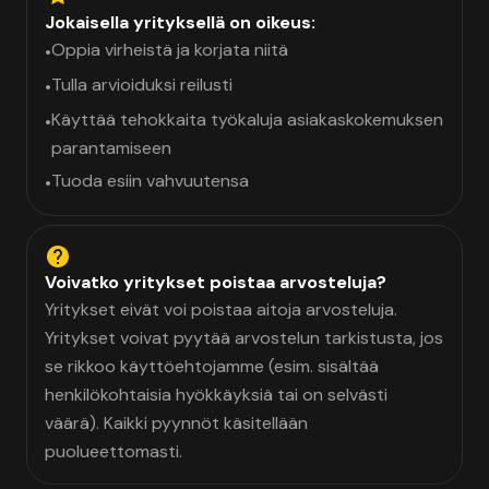
Jokaisella yrityksellä on oikeus:
Oppia virheistä ja korjata niitä
•
Tulla arvioiduksi reilusti
•
Käyttää tehokkaita työkaluja asiakaskokemuksen
•
parantamiseen
Tuoda esiin vahvuutensa
•
Voivatko yritykset poistaa arvosteluja?
Yritykset eivät voi poistaa aitoja arvosteluja.
Yritykset voivat pyytää arvostelun tarkistusta, jos
se rikkoo käyttöehtojamme (esim. sisältää
henkilökohtaisia hyökkäyksiä tai on selvästi
väärä). Kaikki pyynnöt käsitellään
puolueettomasti.