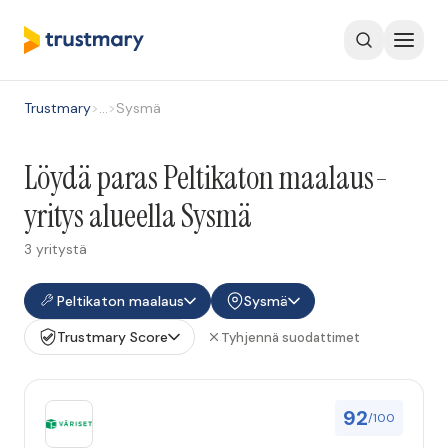
Trustmary
>
…
>
Sysmä
Löydä paras Peltikaton maalaus-
yritys alueella Sysmä
3 yritystä
Peltikaton maalaus
Sysmä
Trustmary Score
Tyhjennä suodattimet
92
/100