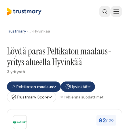
Trustmary
>
…
>
Hyvinkää
Löydä paras Peltikaton maalaus-
yritys alueella Hyvinkää
3 yritystä
Peltikaton maalaus
Hyvinkää
Trustmary Score
Tyhjennä suodattimet
92
/100