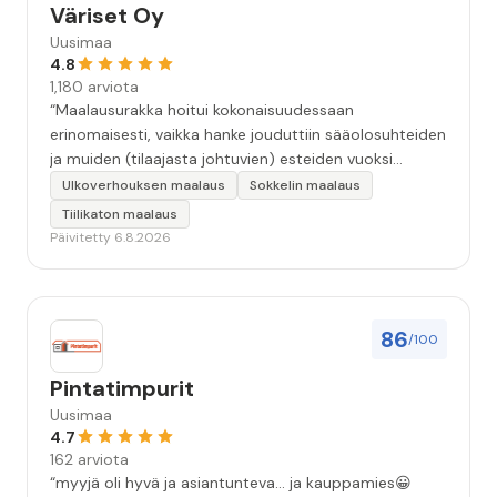
Väriset Oy
Uusimaa
4.8
1,180 arviota
“Maalausurakka hoitui kokonaisuudessaan
erinomaisesti, vaikka hanke jouduttiin sääolosuhteiden
ja muiden (tilaajasta johtuvien) esteiden vuoksi
keskeyttämään n. 3 viikoksi. Maalaistulos on oikein
Ulkoverhouksen maalaus
Sokkelin maalaus
hyvä, yhteydenpito erinomaista, jälkityöt tehtiin
Tiilikaton maalaus
huolellisesti. Suosittelen. Erityiskiitos itse maalareille:
Päivitetty 6.8.2026
Miljalle ja Valmalle!”
86
/100
Pintatimpurit
Uusimaa
4.7
162 arviota
“myyjä oli hyvä ja asiantunteva... ja kauppamies😀