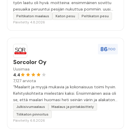
työn laatu oli hyvä. moitteina: ensimmäinen sovittu
pesuaika peruuntui pesijän nukuttua pommiin. uusi
aika piti ja työn jälki oikein hyvää ja osaavaa. toinen
Peltikaton maalaus
Katon pesu
Peltikaton pesu
murhe tuli koska olimme matkoilla ja jossain
Päivitetty 4.8.2026
pesun/pinnoituksen vaiheessa oli pihalla ollut vesihana
jäänyt auki ja jossain vaiheessa töiden jo loputtua oli
letku irronnut ulkohanasta ja syöksi vettä kolme
vuorokautta pihalle...kunnes naapuri uskaltautui
86
/100
pihallemme ja sulki hanan. Hieman siis tarkkuutta
hommiin ja hyvä tulee. ”
Sorcolor Oy
Uusimaa
4.4
7,127 arviota
“Maalarit ja myyjä mukavia ja kokonaisuus toimi hyvin.
Kehityskohteita mielestäni kaksi. Ensimmäinen asia oli
se, että maalari huomasi heti seinän värin ja alakaton
värin erot mitä en huomannut. Hyvä toki että siinä
Julkisivumaalaus
Maalaus ja pintakäsittely
kohtaa huomattu mutta toki optimaalisessa
Tiilikaton pinnoitus
tilanteessa myyjä olisi jo kiinnittänyt tähän huomiota.
Päivitetty 6.8.2026
Toinen kehityskohde on myyjän ja maalajien välinen