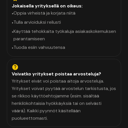
Jokaisella yrityksellä on oikeus:
Oppia virheistä ja korjata niitä
•
Tulla arvioiduksi reilusti
•
Käyttää tehokkaita työkaluja asiakaskokemuksen
•
parantamiseen
Tuoda esiin vahvuutensa
•
Voivatko yritykset poistaa arvosteluja?
Yritykset eivät voi poistaa aitoja arvosteluja.
Yritykset voivat pyytää arvostelun tarkistusta, jos
se rikkoo käyttöehtojamme (esim. sisältää
henkilökohtaisia hyökkäyksiä tai on selvästi
väärä). Kaikki pyynnöt käsitellään
puolueettomasti.