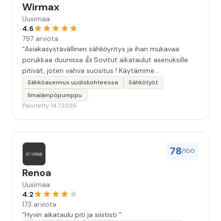
Wirmax
Uusimaa
4.6
797 arviota
“Asiakasystävällinen sähköyritys ja ihan mukavaa
porukkaa duunissa 👍 Sovitut aikataulut asenuksille
pitivät, joten vahva suositus ! Käytämme
seuraavallakin kerralla!”
Sähköasennus uudiskohteessa
Sähkötyöt
Ilmalämpöpumppu
Päivitetty 14.7.2026
78
/100
Renoa
Uusimaa
4.2
173 arviota
“Hyvin aikataulu piti ja siististi ”