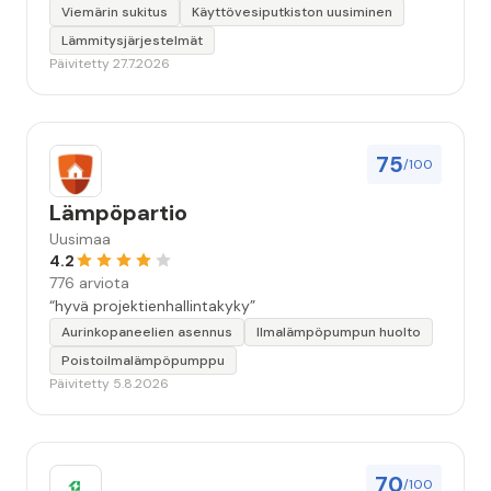
Viemärin sukitus
Käyttövesiputkiston uusiminen
Lämmitysjärjestelmät
Päivitetty 27.7.2026
75
/100
Lämpöpartio
Uusimaa
4.2
776 arviota
“hyvä projektienhallintakyky”
Aurinkopaneelien asennus
Ilmalämpöpumpun huolto
Poistoilmalämpöpumppu
Päivitetty 5.8.2026
70
/100