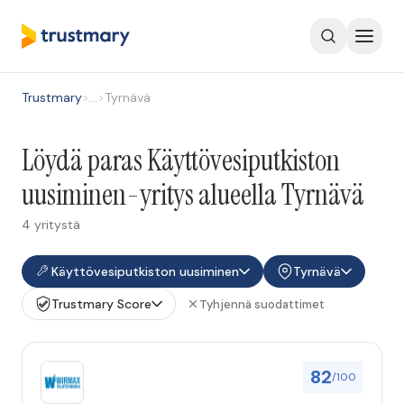
Trustmary
>
…
>
Tyrnävä
Löydä paras Käyttövesiputkiston
uusiminen-yritys alueella Tyrnävä
4 yritystä
Käyttövesiputkiston uusiminen
Tyrnävä
Trustmary Score
Tyhjennä suodattimet
82
/100