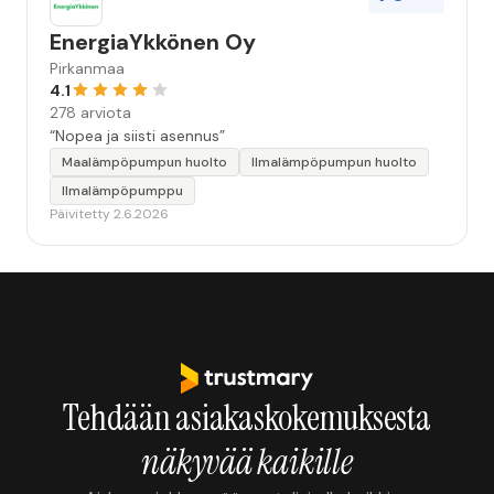
EnergiaYkkönen Oy
Pirkanmaa
4.1
278 arviota
“Nopea ja siisti asennus”
Maalämpöpumpun huolto
Ilmalämpöpumpun huolto
Ilmalämpöpumppu
Päivitetty 2.6.2026
Tehdään asiakaskokemuksesta
näkyvää kaikille