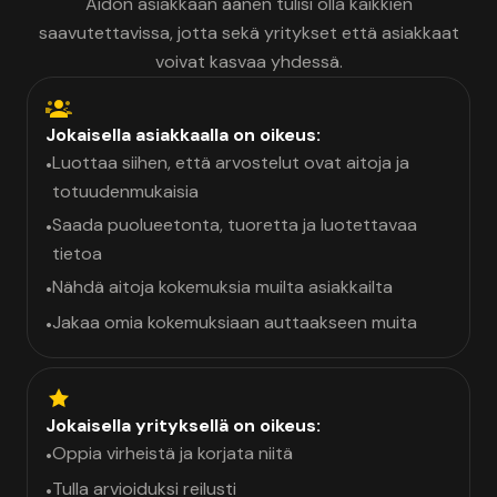
Aidon asiakkaan äänen tulisi olla kaikkien
saavutettavissa, jotta sekä yritykset että asiakkaat
voivat kasvaa yhdessä.
Jokaisella asiakkaalla on oikeus:
Luottaa siihen, että arvostelut ovat aitoja ja
•
totuudenmukaisia
Saada puolueetonta, tuoretta ja luotettavaa
•
tietoa
Nähdä aitoja kokemuksia muilta asiakkailta
•
Jakaa omia kokemuksiaan auttaakseen muita
•
Jokaisella yrityksellä on oikeus:
Oppia virheistä ja korjata niitä
•
Tulla arvioiduksi reilusti
•